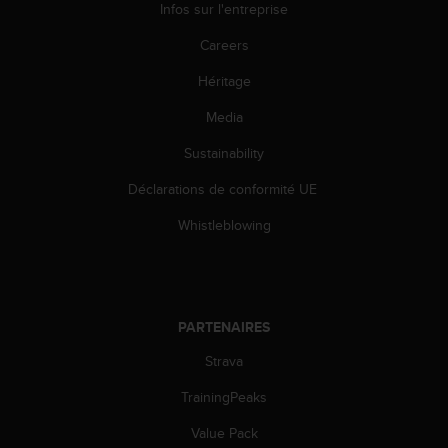
0
Infos sur l'entreprise
a
i
Careers
n
s
Héritage
i
Media
q
u
Sustainability
'
à
Déclarations de conformité UE
a
s
Whistleblowing
s
u
r
e
r
PARTENAIRES
s
a
Strava
c
TrainingPeaks
o
n
Value Pack
f