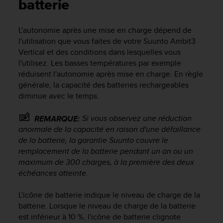
e
batterie
s
i
L'autonomie après une mise en charge dépend de
t
l'utilisation que vous faites de votre
Suunto Ambit3
e
W
Vertical
et des conditions dans lesquelles vous
e
l'utilisez. Les basses températures par exemple
b
réduisent l'autonomie après mise en charge. En règle
a
générale, la capacité des batteries rechargeables
u
diminue avec le temps.
n
i
Si vous observez une réduction
REMARQUE:
v
anormale de la capacité en raison d'une défaillance
e
de la batterie, la garantie Suunto couvre le
a
u
remplacement de la batterie pendant un an ou un
A
maximum de 300 charges, à la première des deux
A
échéances atteinte.
d
e
L'icône de batterie indique le niveau de charge de la
c
batterie. Lorsque le niveau de charge de la batterie
o
est inférieur à 10 %, l'icône de batterie clignote
n