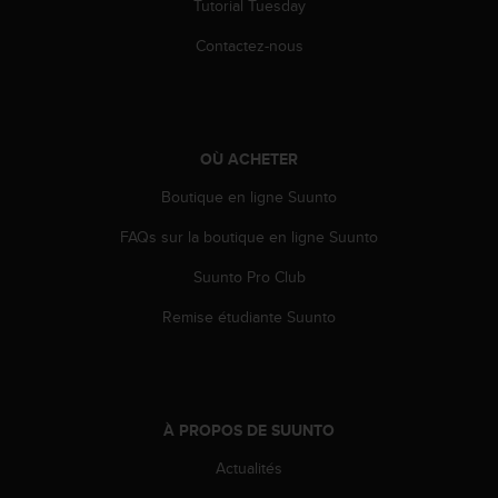
Tutorial Tuesday
l
i
Contactez-nous
t
y
G
u
i
OÙ ACHETER
d
e
Boutique en ligne Suunto
l
i
FAQs sur la boutique en ligne Suunto
n
e
Suunto Pro Club
s
Remise étudiante Suunto
,
W
C
A
G
À PROPOS DE SUUNTO
)
2
Actualités
.