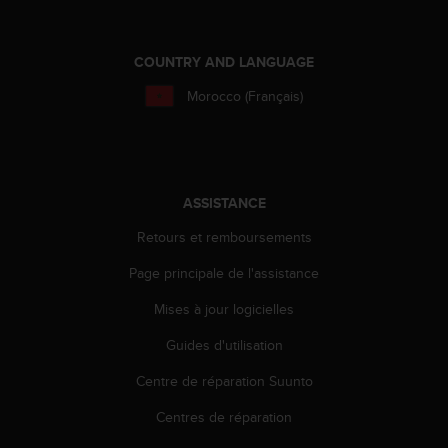
e
b
(
COUNTRY AND LANGUAGE
W
Morocco (Français)
e
b
C
o
n
t
ASSISTANCE
e
n
Retours et remboursements
t
Page principale de l'assistance
A
c
Mises à jour logicielles
c
e
Guides d'utilisation
s
s
Centre de réparation Suunto
i
b
Centres de réparation
i