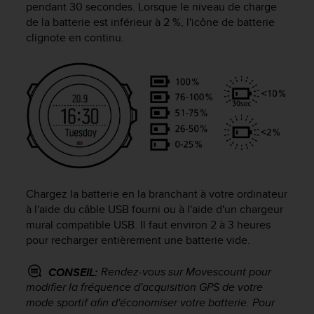
pendant 30 secondes. Lorsque le niveau de charge
f
de la batterie est inférieur à 2 %, l'icône de batterie
o
clignote en continu.
r
m
i
t
é
a
u
x
d
i
r
e
Chargez la batterie en la branchant à votre ordinateur
c
à l'aide du câble USB fourni ou à l'aide d'un chargeur
t
mural compatible USB. Il faut environ 2 à 3 heures
i
pour recharger entièrement une batterie vide.
v
e
Rendez-vous sur Movescount pour
CONSEIL:
s
modifier la fréquence d'acquisition GPS de votre
d
mode sportif afin d'économiser votre batterie. Pour
'