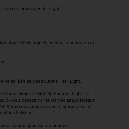
 l'aide des boutons
+
et
- Light
.
onctions d'éclairage distinctes : tout bouton et
rne :
ce-versa) à l'aide des boutons
+
et
- Light
.
le rétroéclairage à l'aide du bouton
- Light
. Le
. Si vous désirez voir le rétroéclairage lorsque
Alti & Baro
ou
Compass
avant d'entrer dans le
quittiez le
Menu
.
llume à chaque appui sur un bouton.