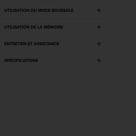
f
o
UTILISATION DU MODE BOUSSOLE
r
m
UTILISATION DE LA MÉMOIRE
i
t
é
ENTRETIEN ET ASSISTANCE
a
u
x
SPÉCIFICATIONS
d
i
r
e
c
t
i
v
e
s
d
'