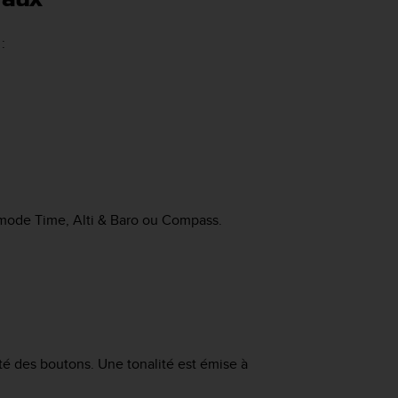
:
 mode
Time
,
Alti & Baro
ou
Compass
.
ité des boutons. Une tonalité est émise à