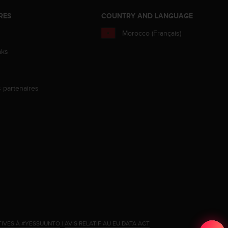
RES
COUNTRY AND LANGUAGE
Morocco (Français)
aks
s partenaires
s
TIVES À #YESSUUNTO
|
AVIS RELATIF AU EU DATA ACT