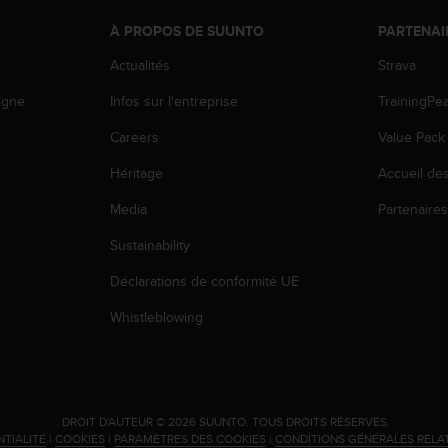
À PROPOS DE SUUNTO
PARTENAI
Actualités
Strava
igne
Infos sur l'entreprise
TrainingPe
Careers
Value Pack
Héritage
Accueil de
Media
Partenaire
Sustainability
Déclarations de conformité UE
Whistleblowing
.
DROIT D'AUTEUR © 2026 SUUNTO.
TOUS DROITS RÉSERVÉS.
NTIALITÉ
|
COOKIES
|
PARAMÈTRES DES COOKIES
|
CONDITIONS GÉNÉRALES RELA