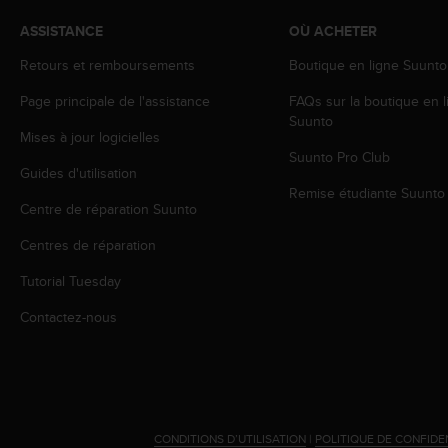
0
a
ASSISTANCE
OÙ ACHETER
i
n
Retours et remboursements
Boutique en ligne Suunto
s
i
Page principale de l'assistance
FAQs sur la boutique en l
q
Suunto
Mises à jour logicielles
u
Suunto Pro Club
'
Guides d'utilisation
à
Remise étudiante Suunto
a
Centre de réparation Suunto
s
s
Centres de réparation
u
r
Tutorial Tuesday
e
Contactez-nous
r
s
a
c
o
n
CONDITIONS D’UTILISATION
|
POLITIQUE DE CONFIDE
f