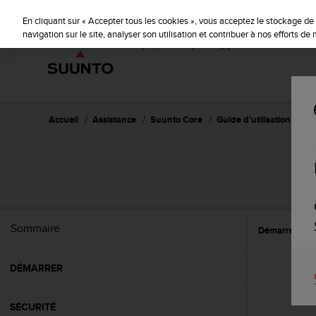
S
u
En cliquant sur « Accepter tous les cookies », vous acceptez le stockage de 
u
navigation sur le site, analyser son utilisation et contribuer à nos efforts d
n
t
o
s
'
e
Accueil
Assistance
Suunto Core
Guide d'utilisation -
n
g
a
g
e
à
a
Sommaire
Démarrer
P
m
e
n
DÉMARRER
e
r
c
SÉCURITÉ