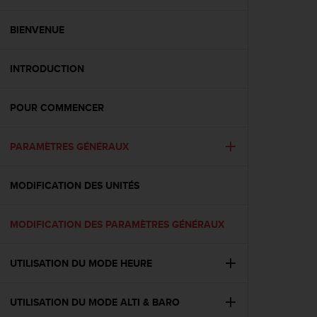
e
s
i
BIENVENUE
t
e
INTRODUCTION
W
e
b
POUR COMMENCER
a
u
n
PARAMÈTRES GÉNÉRAUX
i
v
e
MODIFICATION DES UNITÉS
a
u
MODIFICATION DES PARAMÈTRES GÉNÉRAUX
A
A
d
UTILISATION DU MODE HEURE
e
c
o
UTILISATION DU MODE ALTI & BARO
n