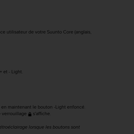
face utilisateur de votre
Suunto Core
(anglais,
+
et
- Light
.
ns en maintenant le bouton
-Light
enfoncé.
e verrouillage
s'affiche.
rétroéclairage lorsque les boutons sont