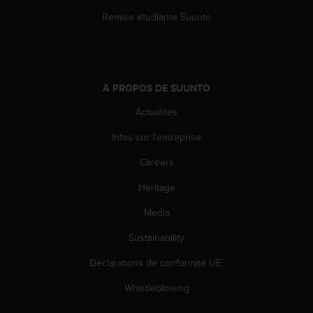
l
Remise étudiante Suunto
i
t
y
G
u
À PROPOS DE SUUNTO
i
d
Actualités
e
l
Infos sur l'entreprise
i
n
Careers
e
Héritage
s
,
Media
W
C
Sustainability
A
G
Déclarations de conformité UE
)
2
Whistleblowing
.