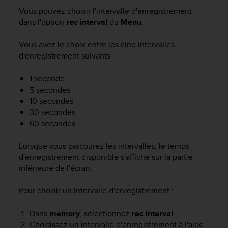
e
Vous pouvez choisir l'intervalle d'enregistrement
s
i
dans l'option
rec interval
du
Menu
.
t
e
Vous avez le choix entre les cinq intervalles
W
d'enregistrement suivants :
e
b
1 seconde
a
5 secondes
u
10 secondes
n
30 secondes
i
60 secondes
v
e
a
Lorsque vous parcourez les intervalles, le temps
u
d'enregistrement disponible s'affiche sur la partie
A
inférieure de l'écran.
A
d
Pour choisir un intervalle d'enregistrement :
e
c
Dans
memory
, sélectionnez
rec interval
.
o
Choisissez un intervalle d'enregistrement à l'aide
n