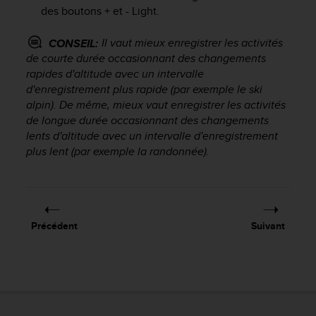
f
des boutons
+
et
- Light
.
o
r
Il vaut mieux enregistrer les activités
CONSEIL:
m
de courte durée occasionnant des changements
i
rapides d'altitude avec un intervalle
t
d'enregistrement plus rapide (par exemple le ski
é
alpin). De même, mieux vaut enregistrer les activités
a
de longue durée occasionnant des changements
u
lents d'altitude avec un intervalle d'enregistrement
x
d
plus lent (par exemple la randonnée).
i
r
e
c
t
Précédent
Suivant
i
v
e
s
d
'