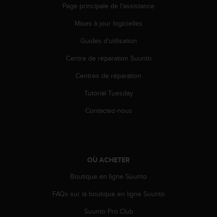
Page principale de l'assistance
e
b
Mises à jour logicielles
(
W
Guides d'utilisation
e
b
Centre de réparation Suunto
C
Centres de réparation
o
n
Tutorial Tuesday
t
e
Contactez-nous
n
t
A
c
c
OÙ ACHETER
e
s
Boutique en ligne Suunto
s
i
FAQs sur la boutique en ligne Suunto
b
Suunto Pro Club
i