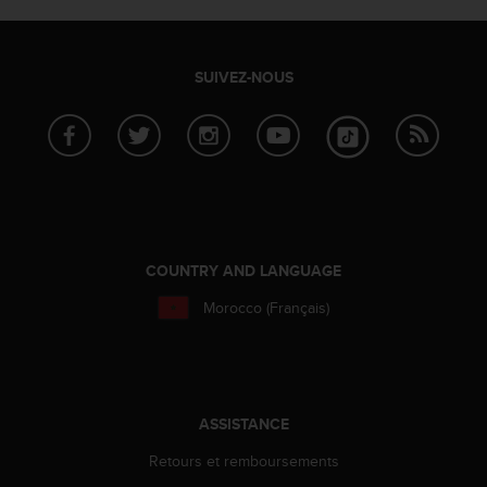
a
c
c
e
SUIVEZ-NOUS
s
s
i
b
i
l
i
t
é
COUNTRY AND LANGUAGE
d
Morocco (Français)
u
c
o
n
t
e
ASSISTANCE
n
Retours et remboursements
u
W