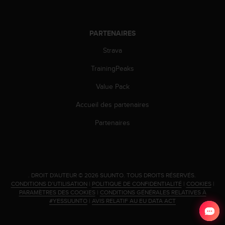
0
a
i
n
PARTENAIRES
s
Strava
i
q
TrainingPeaks
u
'
Value Pack
à
a
Accueil des partenaires
s
s
Partenaires
u
r
e
r
s
.
DROIT D'AUTEUR © 2026 SUUNTO.
TOUS DROITS RÉSERVÉS.
a
CONDITIONS D’UTILISATION
|
POLITIQUE DE CONFIDENTIALITÉ
|
COOKIES
|
c
PARAMÈTRES DES COOKIES
|
CONDITIONS GÉNÉRALES RELATIVES À
o
#YESSUUNTO
|
AVIS RELATIF AU EU DATA ACT
n
f