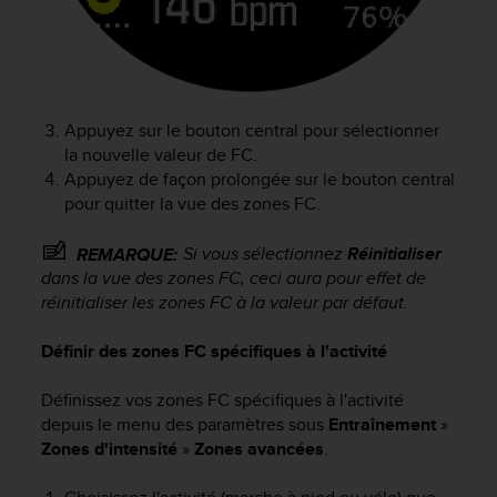
u
x
É
t
a
t
Appuyez sur le bouton central pour sélectionner
s
la nouvelle valeur de FC.
-
Appuyez de façon prolongée sur le bouton central
U
pour quitter la vue des zones FC.
n
i
Si vous sélectionnez
Réinitialiser
REMARQUE:
s
a
dans la vue des zones FC, ceci aura pour effet de
u
réinitialiser les zones FC à la valeur par défaut.
+
1
Définir des zones FC spécifiques à l'activité
8
5
Définissez vos zones FC spécifiques à l'activité
5
depuis le menu des paramètres sous
Entraînement
»
2
Zones d'intensité
»
Zones avancées
.
5
8