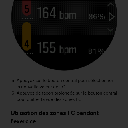
s
r
e
n
c
o
n
t
r
e
z
d
e
s
Appuyez sur le bouton central pour sélectionner
p
la nouvelle valeur de FC.
r
Appuyez de façon prolongée sur le bouton central
o
pour quitter la vue des zones FC.
b
l
Utilisation des zones FC pendant
è
m
l'exercice
e