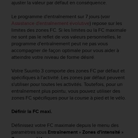
0
ajuster la valeur par défaut en conséquence.
a
i
Le programme d'entraînement sur 7 jours (voir
n
Assistance d'entraînement évolutive
) repose sur les
s
limites des zones FC. Si les limites ou la FC maximale
i
ne sont pas le reflet de vos valeurs personnelles, le
q
programme d'entraînement peut ne pas vous
u
'
accompagner de façon optimale pour vous aider à
à
atteindre votre niveau de forme désiré.
a
s
Votre
Suunto 3
comporte des zones FC par défaut et
s
spécifiques à l'activité. Les zones par défaut peuvent
u
s'utiliser pour toutes les activités. Toutefois, pour un
r
entraînement plus pointu, vous pouvez utiliser des
e
zones FC spécifiques pour la course à pied et le vélo.
r
s
Définir la FC maxi.
a
c
o
Définissez votre FC maximale depuis le menu des
n
paramètres sous
Entraînement
»
Zones d'intensité
»
f