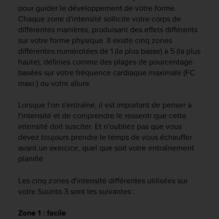
e
pour guider le développement de votre forme.
s
Chaque zone d'intensité sollicite votre corps de
i
différentes manières, produisant des effets différents
t
sur votre forme physique. Il existe cinq zones
e
W
différentes numérotées de 1 (la plus basse) à 5 (la plus
e
haute), définies comme des plages de pourcentage
b
basées sur votre fréquence cardiaque maximale (FC
a
maxi.) ou votre allure.
u
n
Lorsque l'on s'entraîne, il est important de penser à
i
l'intensité et de comprendre le ressenti que cette
v
intensité doit susciter. Et n'oubliez pas que vous
e
devez toujours prendre le temps de vous échauffer
a
u
avant un exercice, quel que soit votre entraînement
A
planifié.
A
d
Les cinq zones d'intensité différentes utilisées sur
e
votre
Suunto 3
sont les suivantes :
c
o
Zone 1 : facile
n