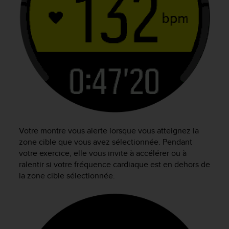
i
o
n
s
d
e
c
e
s
i
t
e
Votre montre vous alerte lorsque vous atteignez la
W
zone cible que vous avez sélectionnée. Pendant
e
b
votre exercice, elle vous invite à accélérer ou à
.
ralentir si votre fréquence cardiaque est en dehors de
la zone cible sélectionnée.