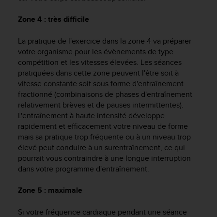
e
b
Zone 4 : très difficile
(
W
La pratique de l'exercice dans la zone 4 va préparer
e
votre organisme pour les évènements de type
b
compétition et les vitesses élevées. Les séances
C
pratiquées dans cette zone peuvent l'être soit à
o
vitesse constante soit sous forme d'entraînement
n
fractionné (combinaisons de phases d'entraînement
t
relativement brèves et de pauses intermittentes).
e
L'entraînement à haute intensité développe
n
t
rapidement et efficacement votre niveau de forme
A
mais sa pratique trop fréquente ou à un niveau trop
c
élevé peut conduire à un surentraînement, ce qui
c
pourrait vous contraindre à une longue interruption
e
dans votre programme d'entraînement.
s
s
Zone 5 : maximale
i
b
Si votre fréquence cardiaque pendant une séance
i