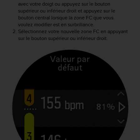
avec votre doigt ou appuyez sur le bouton
-
supérieur ou inférieur droit et appuyez sur le
v
bouton central lorsque la zone FC que vous
o
u
voulez modifier est en surbrillance.
s
Sélectionnez votre nouvelle zone FC en appuyant
a
sur le bouton supérieur ou inférieur droit.
u
S
e
r
v
i
c
e
c
l
i
e
n
t
s
a