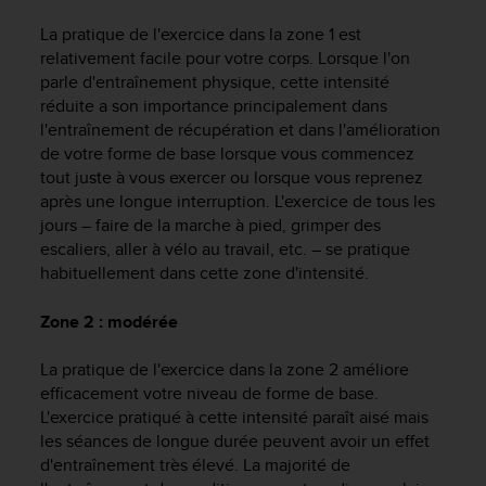
f
La pratique de l'exercice dans la zone 1 est
o
relativement facile pour votre corps. Lorsque l'on
r
m
parle d'entraînement physique, cette intensité
i
réduite a son importance principalement dans
t
l'entraînement de récupération et dans l'amélioration
é
de votre forme de base lorsque vous commencez
a
tout juste à vous exercer ou lorsque vous reprenez
u
après une longue interruption. L'exercice de tous les
x
jours – faire de la marche à pied, grimper des
d
escaliers, aller à vélo au travail, etc. – se pratique
i
habituellement dans cette zone d'intensité.
r
e
c
Zone 2 : modérée
t
i
La pratique de l'exercice dans la zone 2 améliore
v
efficacement votre niveau de forme de base.
e
L'exercice pratiqué à cette intensité paraît aisé mais
s
les séances de longue durée peuvent avoir un effet
d
d'entraînement très élevé. La majorité de
'