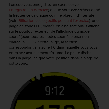
s
Lorsque vous enregistrez un exercice (voir
p
Enregistrer un exercice
) et que vous avez sélectionné
o
la fréquence cardiaque comme objectif d'intensité
u
(voir
Utilisation des objectifs pendant l'exercice
), une
r
a
jauge de zones FC, divisée en cinq sections, s'affiche
c
sur le pourtour extérieur de l'affichage du mode
c
sportif (pour tous les modes sportifs prenant en
é
charge la FC). Sur cette jauge, la section
d
correspondant à la zone FC dans laquelle vous vous
e
entraînez actuellement s'allume. La petite flèche
r
dans la jauge indique votre position dans la plage de
a
cette zone.
u
x
i
n
f
o
r
m
a
t