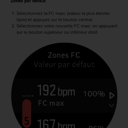
Zones par défaut
.
o
r
Sélectionnez la FC maxi. (valeur la plus élevée,
m
bpm) et appuyez sur le bouton central.
i
Sélectionnez votre nouvelle FC maxi. en appuyant
t
sur le bouton supérieur ou inférieur droit.
é
a
u
x
a
u
t
r
e
s
n
o
r
m
e
s
d