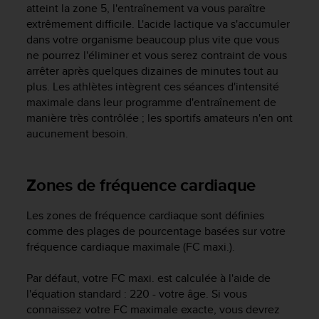
l
atteint la zone 5, l'entraînement va vous paraître
i
extrêmement difficile. L'acide lactique va s'accumuler
t
dans votre organisme beaucoup plus vite que vous
y
ne pourrez l'éliminer et vous serez contraint de vous
G
arrêter après quelques dizaines de minutes tout au
u
plus. Les athlètes intègrent ces séances d'intensité
i
maximale dans leur programme d'entraînement de
d
manière très contrôlée ; les sportifs amateurs n'en ont
e
aucunement besoin.
l
i
n
e
Zones de fréquence cardiaque
s
,
Les zones de fréquence cardiaque sont définies
W
comme des plages de pourcentage basées sur votre
C
fréquence cardiaque maximale (FC maxi.).
A
G
)
Par défaut, votre FC maxi. est calculée à l'aide de
2
l'équation standard : 220 - votre âge. Si vous
.
connaissez votre FC maximale exacte, vous devrez