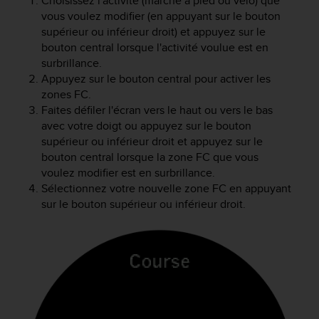
Choisissez l'activité (marche à pied ou vélo) que
0
9
vous voulez modifier (en appuyant sur le bouton
0
supérieur ou inférieur droit) et appuyez sur le
0
bouton central lorsque l'activité voulue est en
(
surbrillance.
a
Appuyez sur le bouton central pour activer les
p
zones FC.
p
Faites défiler l'écran vers le haut ou vers le bas
e
avec votre doigt ou appuyez sur le bouton
l
supérieur ou inférieur droit et appuyez sur le
g
bouton central lorsque la zone FC que vous
r
a
voulez modifier est en surbrillance.
t
Sélectionnez votre nouvelle zone FC en appuyant
u
sur le bouton supérieur ou inférieur droit.
i
t
)
s
i
v
o
u