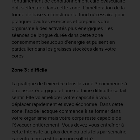
l'entraînement de conditionnement cardiovasculaire
a
doit s'effectuer dans cette zone. L'amélioration de la
c
c
forme de base va constituer le fond nécessaire pour
e
pratiquer d'autres exercices et préparer votre
s
organisme à des activités plus énergiques. Les
s
séances de longue durée dans cette zone
i
consomment beaucoup d'énergie et puisent en
b
particulier dans les graisses stockées dans votre
i
corps.
l
i
Zone 3 : difficile
t
é
d
La pratique de l'exercice dans la zone 3 commence à
u
être assez énergique et une certaine difficulté se fait
c
sentir. Elle va améliorer votre capacité à vous
o
déplacer rapidement et avec économie. Dans cette
n
zone, l'acide lactique commence à se former dans
t
votre organisme mais votre corps reste capable de
e
l'évacuer entièrement. Vous devez vous entraîner à
n
cette intensité au plus deux ou trois fois par semaine
u
car votre corps est beaucoup sollicité.
W