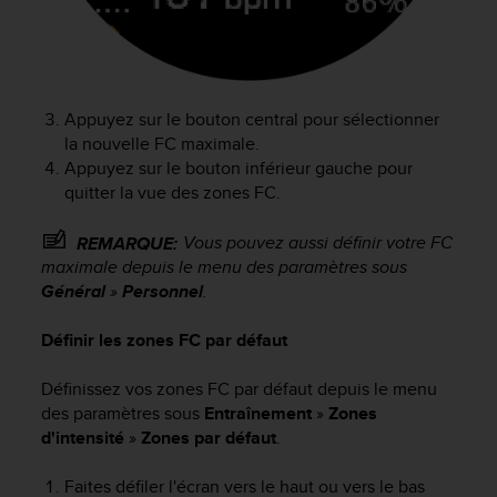
'
a
c
c
e
s
Appuyez sur le bouton central pour sélectionner
s
la nouvelle FC maximale.
i
Appuyez sur le bouton inférieur gauche pour
b
quitter la vue des zones FC.
i
l
Vous pouvez aussi définir votre FC
REMARQUE:
i
maximale depuis le menu des paramètres sous
t
Général
»
Personnel
.
é
.
Définir les zones FC par défaut
A
d
r
Définissez vos zones FC par défaut depuis le menu
e
des paramètres sous
Entraînement
»
Zones
s
d'intensité
»
Zones par défaut
.
s
e
Faites défiler l'écran vers le haut ou vers le bas
z