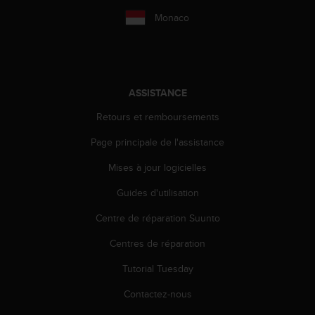
f
Monaco
o
r
m
i
t
ASSISTANCE
é
a
Retours et remboursements
u
x
Page principale de l'assistance
d
i
Mises à jour logicielles
r
e
Guides d'utilisation
c
Centre de réparation Suunto
t
i
Centres de réparation
v
e
Tutorial Tuesday
s
d
Contactez-nous
'