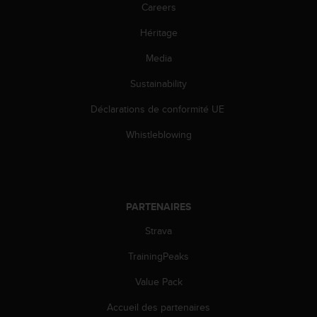
Careers
e
b
Héritage
(
W
Media
e
b
Sustainability
C
Déclarations de conformité UE
o
n
Whistleblowing
t
e
n
t
A
PARTENAIRES
c
c
Strava
e
s
TrainingPeaks
s
i
Value Pack
b
Accueil des partenaires
i