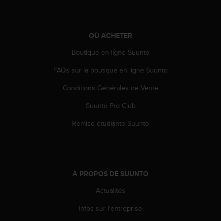
a
c
c
e
OÙ ACHETER
s
s
Boutique en ligne Suunto
i
FAQs sur la boutique en ligne Suunto
b
i
Conditions Générales de Vente
l
i
Suunto Pro Club
t
é
Remise étudiante Suunto
d
u
c
o
n
À PROPOS DE SUUNTO
t
e
Actualités
n
Infos sur l'entreprise
u
W