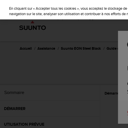
S
u
En cliquant sur « Accepter tous les cookies », vous acceptez le stockage de 
u
navigation sur le site, analyser son utilisation et contribuer à nos efforts d
n
t
o
s
'
e
Accueil
Assistance
Suunto EON Steel Black
Guide d'utili
n
g
a
S
g
e
à
a
Sommaire
Démarrer
C
m
e
n
DÉMARRER
e
r
c
UTILISATION PRÉVUE