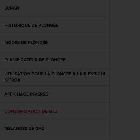
a
c
ÉCRAN
c
e
HISTORIQUE DE PLONGÉE
s
s
i
MODES DE PLONGÉE
b
i
l
PLANIFICATEUR DE PLONGÉE
i
t
UTILISATION POUR LA PLONGÉE À L’AIR ENRICHI
é
NITROX
d
u
AFFICHAGE INVERSÉ
c
o
n
CONSOMMATION DE GAZ
t
e
n
MÉLANGES DE GAZ
u
W