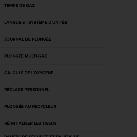
e
TEMPS DE GAZ
b
(
LANGUE ET SYSTÈME D'UNITÉS
W
e
b
JOURNAL DE PLONGÉE
C
o
n
PLONGÉE MULTI-GAZ
t
e
n
CALCULS DE L'OXYGÈNE
t
A
RÉGLAGE PERSONNEL
c
c
e
PLONGÉE AU RECYCLEUR
s
s
i
RÉINITIALISER LES TISSUS
b
i