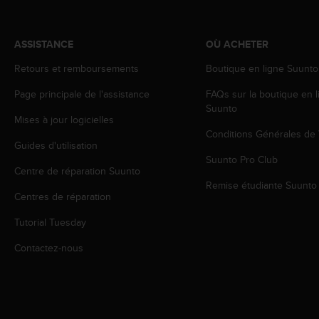
o
r
m
ASSISTANCE
OÙ ACHETER
i
t
Retours et remboursements
Boutique en ligne Suunto
é
Page principale de l'assistance
FAQs sur la boutique en l
a
Suunto
u
Mises à jour logicielles
x
Conditions Générales de
a
Guides d'utilisation
u
Suunto Pro Club
t
Centre de réparation Suunto
r
Remise étudiante Suunto
e
Centres de réparation
s
Tutorial Tuesday
n
o
Contactez-nous
r
m
e
s
d