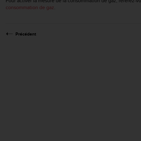
Pour activer la mesure de la consommation de gaz, référez-v
consommation de gaz
.
Précédent