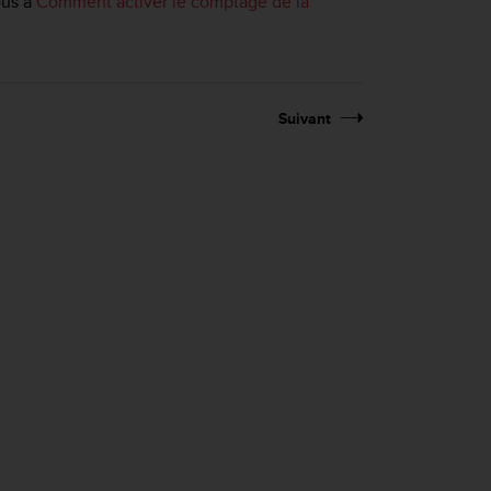
ous à
Comment activer le comptage de la
Suivant