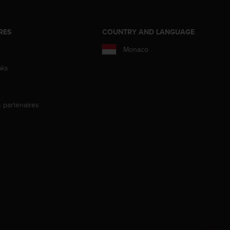
RES
COUNTRY AND LANGUAGE
Monaco
aks
s partenaires
s