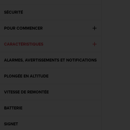
e
s
i
SÉCURITÉ
t
e
POUR COMMENCER
W
e
b
CARACTÉRISTIQUES
a
u
n
ALARMES, AVERTISSEMENTS ET NOTIFICATIONS
i
v
e
PLONGÉE EN ALTITUDE
a
u
VITESSE DE REMONTÉE
A
A
d
BATTERIE
e
c
o
SIGNET
n