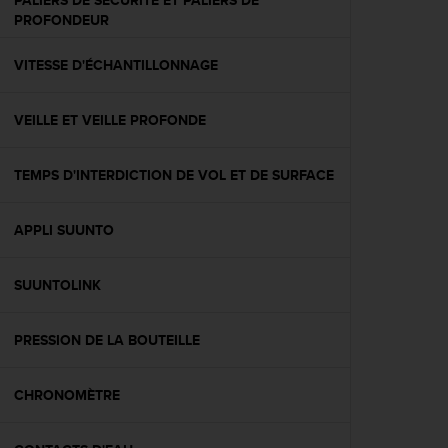
PALIERS DE SÉCURITÉ ET PALIERS DE
l
PROFONDEUR
i
t
VITESSE D'ÉCHANTILLONNAGE
y
G
u
VEILLE ET VEILLE PROFONDE
i
d
e
TEMPS D'INTERDICTION DE VOL ET DE SURFACE
l
i
n
APPLI SUUNTO
e
s
SUUNTOLINK
,
W
C
PRESSION DE LA BOUTEILLE
A
G
)
CHRONOMÈTRE
2
.