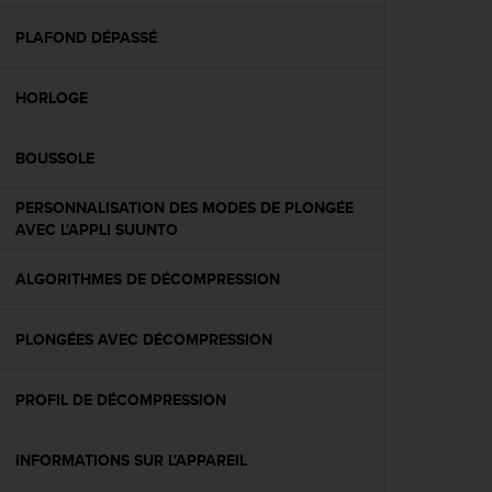
f
o
PLAFOND DÉPASSÉ
r
m
HORLOGE
i
t
é
BOUSSOLE
a
u
PERSONNALISATION DES MODES DE PLONGÉE
x
AVEC L'APPLI SUUNTO
d
i
r
ALGORITHMES DE DÉCOMPRESSION
e
c
PLONGÉES AVEC DÉCOMPRESSION
t
i
v
PROFIL DE DÉCOMPRESSION
e
s
d
INFORMATIONS SUR L'APPAREIL
'