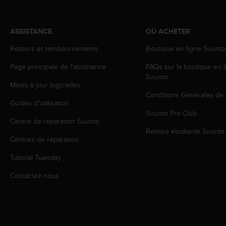
o
r
m
ASSISTANCE
OÙ ACHETER
i
t
Retours et remboursements
Boutique en ligne Suunto
é
Page principale de l'assistance
FAQs sur la boutique en l
a
Suunto
u
Mises à jour logicielles
x
Conditions Générales de
a
Guides d'utilisation
u
Suunto Pro Club
t
Centre de réparation Suunto
r
Remise étudiante Suunto
e
Centres de réparation
s
Tutorial Tuesday
n
o
Contactez-nous
r
m
e
s
d