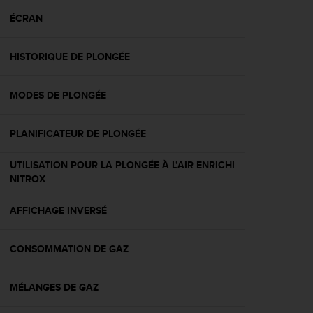
a
c
ÉCRAN
c
e
HISTORIQUE DE PLONGÉE
s
s
i
MODES DE PLONGÉE
b
i
l
PLANIFICATEUR DE PLONGÉE
i
t
UTILISATION POUR LA PLONGÉE À L’AIR ENRICHI
é
NITROX
d
u
AFFICHAGE INVERSÉ
c
o
n
CONSOMMATION DE GAZ
t
e
n
MÉLANGES DE GAZ
u
W