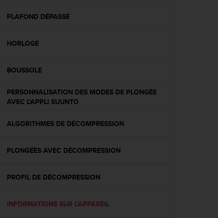
f
o
PLAFOND DÉPASSÉ
r
m
HORLOGE
i
t
é
BOUSSOLE
a
u
PERSONNALISATION DES MODES DE PLONGÉE
x
AVEC L'APPLI SUUNTO
d
i
r
ALGORITHMES DE DÉCOMPRESSION
e
c
PLONGÉES AVEC DÉCOMPRESSION
t
i
v
PROFIL DE DÉCOMPRESSION
e
s
d
INFORMATIONS SUR L'APPAREIL
'