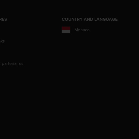
RES
COUNTRY AND LANGUAGE
Monaco
aks
s partenaires
s