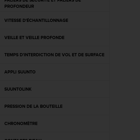
PALIERS DE SÉCURITÉ ET PALIERS DE
l
PROFONDEUR
i
t
VITESSE D'ÉCHANTILLONNAGE
y
G
u
VEILLE ET VEILLE PROFONDE
i
d
e
TEMPS D'INTERDICTION DE VOL ET DE SURFACE
l
i
n
APPLI SUUNTO
e
s
SUUNTOLINK
,
W
C
PRESSION DE LA BOUTEILLE
A
G
)
CHRONOMÈTRE
2
.