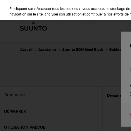
S
u
En cliquant sur « Accepter tous les cookies », vous acceptez le stockage de 
u
navigation sur le site, analyser son utilisation et contribuer à nos efforts d
n
t
o
s
'
e
Accueil
Assistance
Suunto EON Steel Black
Guide d'utili
n
g
a
S
g
e
à
a
Sommaire
Démarrer
C
m
e
n
DÉMARRER
e
r
c
UTILISATION PRÉVUE