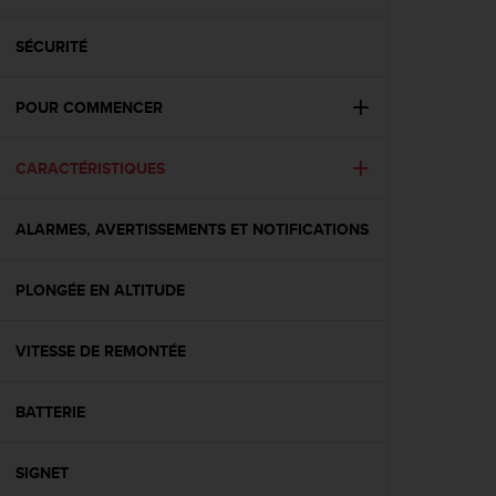
e
s
i
SÉCURITÉ
t
e
POUR COMMENCER
W
e
b
CARACTÉRISTIQUES
a
u
n
ALARMES, AVERTISSEMENTS ET NOTIFICATIONS
i
v
e
PLONGÉE EN ALTITUDE
a
u
VITESSE DE REMONTÉE
A
A
d
BATTERIE
e
c
o
SIGNET
n