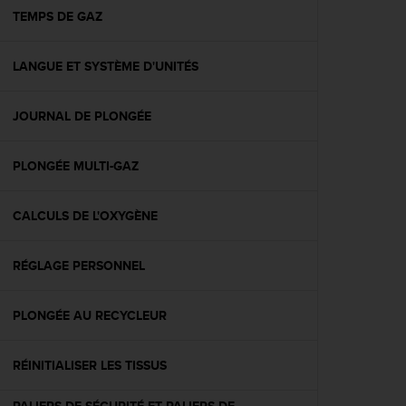
e
TEMPS DE GAZ
b
(
LANGUE ET SYSTÈME D'UNITÉS
W
e
b
JOURNAL DE PLONGÉE
C
o
n
PLONGÉE MULTI-GAZ
t
e
n
CALCULS DE L'OXYGÈNE
t
A
RÉGLAGE PERSONNEL
c
c
e
PLONGÉE AU RECYCLEUR
s
s
i
RÉINITIALISER LES TISSUS
b
i