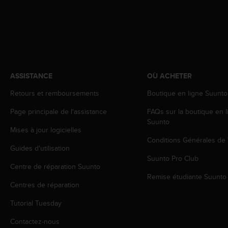
a
c
c
e
s
s
i
b
ASSISTANCE
OÙ ACHETER
i
Retours et remboursements
Boutique en ligne Suunto
l
i
Page principale de l'assistance
FAQs sur la boutique en l
t
Suunto
é
Mises à jour logicielles
d
Conditions Générales de
u
Guides d'utilisation
c
Suunto Pro Club
o
Centre de réparation Suunto
n
Remise étudiante Suunto
Centres de réparation
t
e
Tutorial Tuesday
n
u
Contactez-nous
W