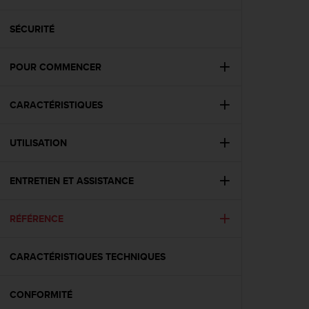
e
s
i
SÉCURITÉ
t
e
POUR COMMENCER
W
e
b
CARACTÉRISTIQUES
a
u
n
UTILISATION
i
v
e
ENTRETIEN ET ASSISTANCE
a
u
RÉFÉRENCE
A
A
d
CARACTÉRISTIQUES TECHNIQUES
e
c
o
CONFORMITÉ
n