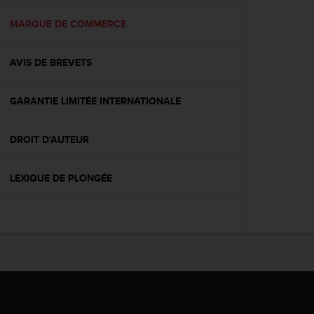
f
o
MARQUE DE COMMERCE
r
m
AVIS DE BREVETS
i
t
é
GARANTIE LIMITÉE INTERNATIONALE
a
u
x
DROIT D'AUTEUR
d
i
r
LEXIQUE DE PLONGÉE
e
c
t
i
v
e
s
d
'