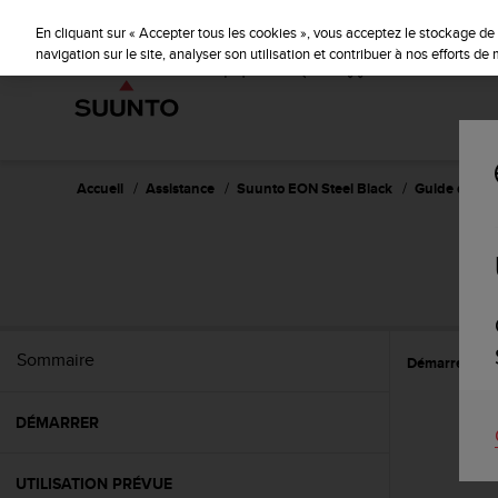
S
u
En cliquant sur « Accepter tous les cookies », vous acceptez le stockage de 
u
navigation sur le site, analyser son utilisation et contribuer à nos efforts d
n
t
o
s
'
e
Accueil
Assistance
Suunto EON Steel Black
Guide d'utili
n
g
a
S
g
e
à
a
Sommaire
Démarrer
R
m
e
n
DÉMARRER
e
r
c
UTILISATION PRÉVUE