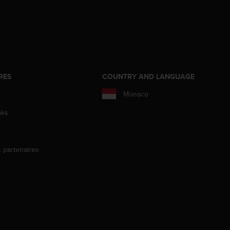
RES
COUNTRY AND LANGUAGE
Monaco
aks
s partenaires
s