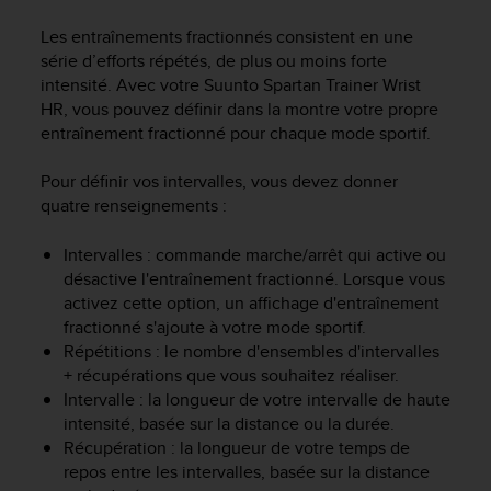
e
s
Les entraînements fractionnés consistent en une
i
série d’efforts répétés, de plus ou moins forte
t
intensité. Avec votre
Suunto Spartan Trainer Wrist
e
HR
, vous pouvez définir dans la montre votre propre
W
entraînement fractionné pour chaque mode sportif.
e
b
a
Pour définir vos intervalles, vous devez donner
u
quatre renseignements :
n
i
Intervalles : commande marche/arrêt qui active ou
v
désactive l'entraînement fractionné. Lorsque vous
e
activez cette option, un affichage d'entraînement
a
fractionné s'ajoute à votre mode sportif.
u
Répétitions : le nombre d'ensembles d'intervalles
A
+ récupérations que vous souhaitez réaliser.
A
d
Intervalle : la longueur de votre intervalle de haute
e
intensité, basée sur la distance ou la durée.
c
Récupération : la longueur de votre temps de
o
repos entre les intervalles, basée sur la distance
n