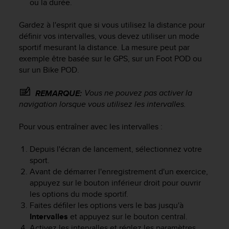
ou la durée.
f
o
Gardez à l'esprit que si vous utilisez la distance pour
r
définir vos intervalles, vous devez utiliser un mode
m
sportif mesurant la distance. La mesure peut par
i
t
exemple être basée sur le GPS, sur un Foot POD ou
é
sur un Bike POD.
a
u
Vous ne pouvez pas activer la
REMARQUE:
x
navigation lorsque vous utilisez les intervalles.
d
i
Pour vous entraîner avec les intervalles :
r
e
Depuis l'écran de lancement, sélectionnez votre
c
sport.
t
i
Avant de démarrer l'enregistrement d'un exercice,
v
appuyez sur le bouton inférieur droit pour ouvrir
e
les options du mode sportif.
s
Faites défiler les options vers le bas jusqu'à
d
Intervalles
et appuyez sur le bouton central.
'
Activez les intervalles et réglez les paramètres