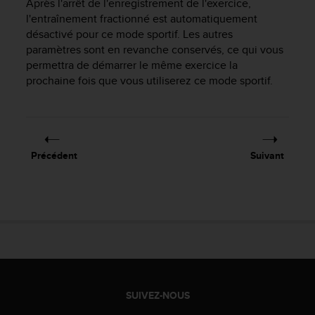
0
Après l'arrêt de l'enregistrement de l'exercice,
a
l'entraînement fractionné est automatiquement
i
désactivé pour ce mode sportif. Les autres
n
paramètres sont en revanche conservés, ce qui vous
s
permettra de démarrer le même exercice la
i
prochaine fois que vous utiliserez ce mode sportif.
q
u
'
à
a
s
Précédent
Suivant
s
u
r
e
r
s
a
c
o
SUIVEZ-NOUS
n
f