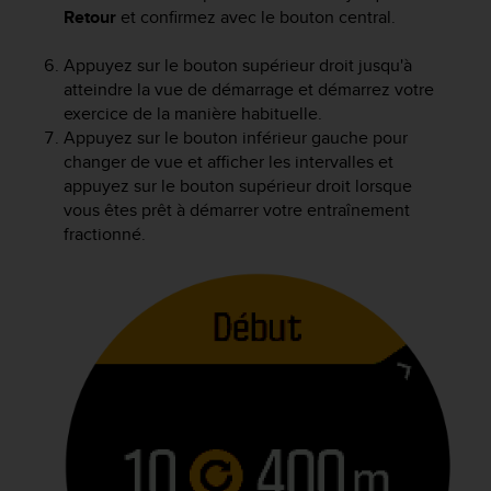
Retour
et confirmez avec le bouton central.
e
b
(
Appuyez sur le bouton supérieur droit jusqu'à
W
atteindre la vue de démarrage et démarrez votre
e
exercice de la manière habituelle.
b
Appuyez sur le bouton inférieur gauche pour
C
changer de vue et afficher les intervalles et
o
appuyez sur le bouton supérieur droit lorsque
n
vous êtes prêt à démarrer votre entraînement
t
fractionné.
e
n
t
A
c
c
e
s
s
i
b
i