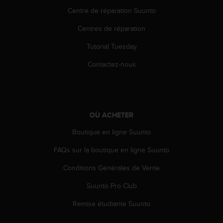
'
Centre de réparation Suunto
a
c
Centres de réparation
c
e
Tutorial Tuesday
s
s
Contactez-nous
i
b
i
l
i
OÙ ACHETER
t
Boutique en ligne Suunto
é
.
FAQs sur la boutique en ligne Suunto
A
d
Conditions Générales de Vente
r
e
Suunto Pro Club
s
s
Remise étudiante Suunto
e
z