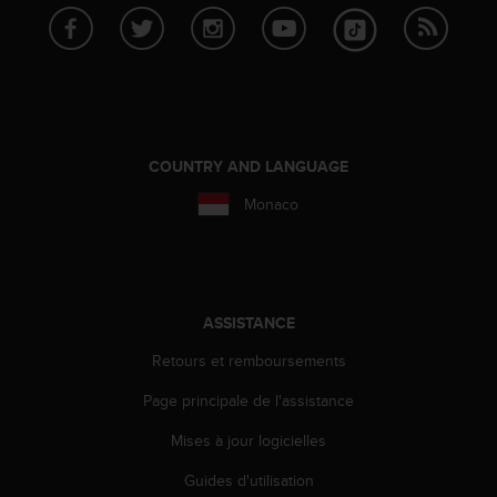
o
r
m
i
t
é
a
COUNTRY AND LANGUAGE
u
x
Monaco
a
u
t
r
e
ASSISTANCE
s
n
Retours et remboursements
o
r
Page principale de l'assistance
m
e
Mises à jour logicielles
s
Guides d'utilisation
d