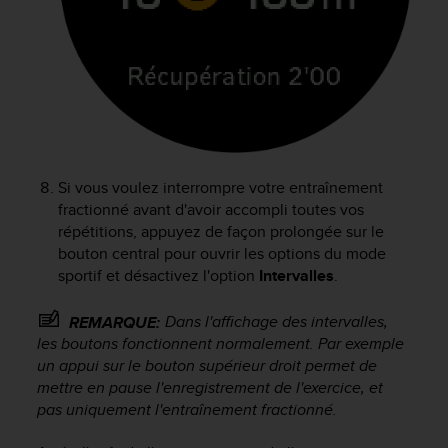
l
i
t
y
G
u
i
d
e
Si vous voulez interrompre votre entraînement
l
fractionné avant d'avoir accompli toutes vos
i
n
répétitions, appuyez de façon prolongée sur le
e
bouton central pour ouvrir les options du mode
s
sportif et désactivez l'option
Intervalles
.
,
W
Dans l'affichage des intervalles,
REMARQUE:
C
les boutons fonctionnent normalement. Par exemple
A
un appui sur le bouton supérieur droit permet de
G
mettre en pause l'enregistrement de l'exercice, et
)
pas uniquement l'entraînement fractionné.
2
.