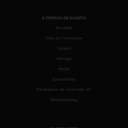
-
v
o
À PROPOS DE SUUNTO
u
Actualités
s
a
Infos sur l'entreprise
u
S
Careers
e
r
Héritage
v
i
Media
c
Sustainability
e
c
Déclarations de conformité UE
l
i
Whistleblowing
e
n
t
s
a