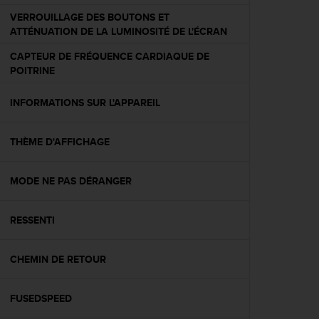
f
VERROUILLAGE DES BOUTONS ET
o
ATTÉNUATION DE LA LUMINOSITÉ DE L'ÉCRAN
r
m
CAPTEUR DE FRÉQUENCE CARDIAQUE DE
i
POITRINE
t
é
INFORMATIONS SUR L'APPAREIL
a
u
x
THÈME D'AFFICHAGE
d
i
r
MODE NE PAS DÉRANGER
e
c
RESSENTI
t
i
v
CHEMIN DE RETOUR
e
s
d
FUSEDSPEED
'