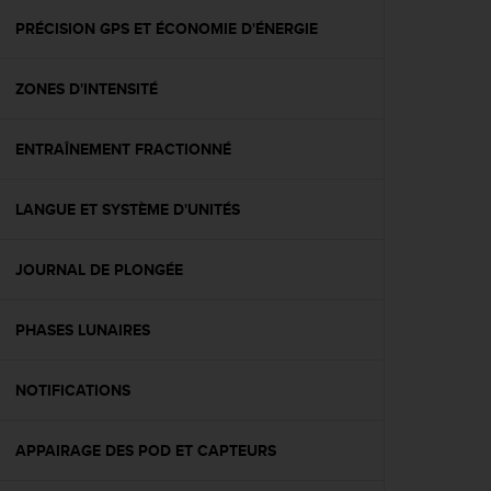
a
c
PRÉCISION GPS ET ÉCONOMIE D'ÉNERGIE
c
e
ZONES D'INTENSITÉ
s
s
i
ENTRAÎNEMENT FRACTIONNÉ
b
i
l
LANGUE ET SYSTÈME D'UNITÉS
i
t
é
JOURNAL DE PLONGÉE
d
u
PHASES LUNAIRES
c
o
n
NOTIFICATIONS
t
e
n
APPAIRAGE DES POD ET CAPTEURS
u
W