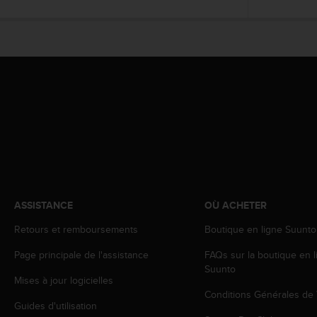
0
a
i
n
s
i
q
u
'
à
a
s
s
u
r
ASSISTANCE
OÙ ACHETER
e
r
Retours et remboursements
Boutique en ligne Suunto
s
Page principale de l'assistance
FAQs sur la boutique en l
a
Suunto
c
Mises à jour logicielles
o
Conditions Générales de
n
Guides d'utilisation
f