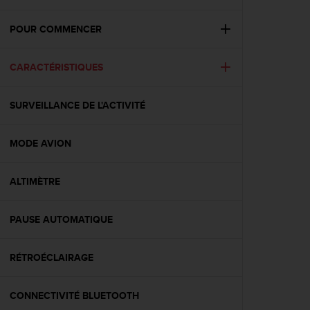
e
s
i
POUR COMMENCER
t
e
CARACTÉRISTIQUES
W
e
b
SURVEILLANCE DE L'ACTIVITÉ
a
u
n
MODE AVION
i
v
e
ALTIMÈTRE
a
u
PAUSE AUTOMATIQUE
A
A
d
RÉTROÉCLAIRAGE
e
c
o
CONNECTIVITÉ BLUETOOTH
n