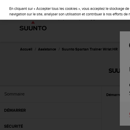
S
u
En cliquant sur « Accepter tous les cookies », vous acceptez le stockage de 
u
navigation sur le site, analyser son utilisation et contribuer à nos efforts d
n
t
o
s
'
e
Accueil
Assistance
Suunto Spartan Trainer Wrist HR
Guid
n
g
a
SUUNTO 
g
e
à
a
Sommaire
Démarrer
C
m
e
n
DÉMARRER
e
r
c
SÉCURITÉ