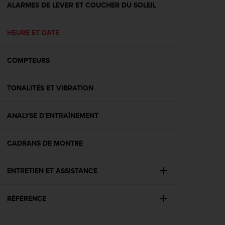
l
ALARMES DE LEVER ET COUCHER DU SOLEIL
i
t
HEURE ET DATE
y
G
u
COMPTEURS
i
d
e
TONALITÉS ET VIBRATION
l
i
n
ANALYSE D'ENTRAÎNEMENT
e
s
CADRANS DE MONTRE
,
W
C
ENTRETIEN ET ASSISTANCE
A
G
)
RÉFÉRENCE
2
.