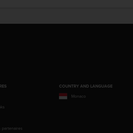
RES
COUNTRY AND LANGUAGE
Monaco
aks
s partenaires