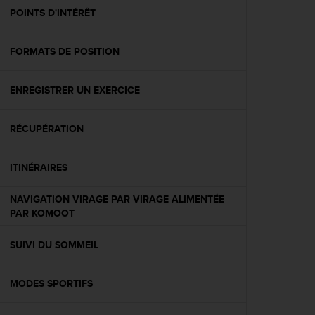
e
POINTS D'INTÉRÊT
b
(
FORMATS DE POSITION
W
e
b
ENREGISTRER UN EXERCICE
C
o
n
RÉCUPÉRATION
t
e
n
ITINÉRAIRES
t
A
NAVIGATION VIRAGE PAR VIRAGE ALIMENTÉE
c
PAR KOMOOT
c
e
SUIVI DU SOMMEIL
s
s
i
MODES SPORTIFS
b
i