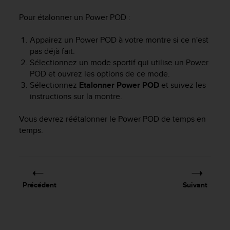
'
a
Pour étalonner un Power POD :
c
c
Appairez un Power POD à votre montre si ce n'est
e
pas déjà fait.
s
Sélectionnez un mode sportif qui utilise un Power
s
POD et ouvrez les options de ce mode.
i
Sélectionnez
Etalonner Power POD
et suivez les
b
i
instructions sur la montre.
l
i
Vous devrez réétalonner le Power POD de temps en
t
temps.
é
.
A
d
r
Précédent
Suivant
e
s
s
e
z