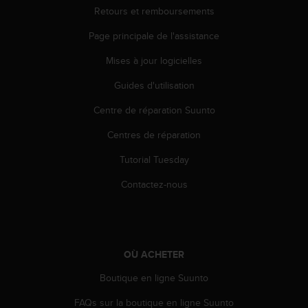
u
Retours et remboursements
x
É
Page principale de l'assistance
t
Mises à jour logicielles
a
t
Guides d'utilisation
s
-
Centre de réparation Suunto
U
n
Centres de réparation
i
s
Tutorial Tuesday
a
Contactez-nous
u
+
1
8
5
5
OÙ ACHETER
2
Boutique en ligne Suunto
5
8
FAQs sur la boutique en ligne Suunto