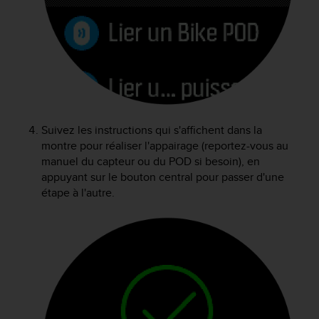
a
c
c
e
s
s
i
b
i
Suivez les instructions qui s'affichent dans la
l
montre pour réaliser l'appairage (reportez-vous au
i
manuel du capteur ou du POD si besoin), en
t
é
appuyant sur le bouton central pour passer d'une
d
étape à l'autre.
u
c
o
n
t
e
n
u
W