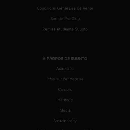
0
9
Conditions Générales de Vente
0
0
Suunto Pro Club
(
Remise étudiante Suunto
a
p
p
e
l
g
À PROPOS DE SUUNTO
r
Actualités
a
t
Infos sur l'entreprise
u
i
Careers
t
)
Héritage
s
Media
i
v
Sustainability
o
u