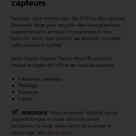
e
capteurs
s
i
Appairez votre montre avec des POD ou des capteurs
t
Bluetooth Smart pour recueillir des renseignements
e
W
supplémentaires pendant l'enregistrement d'un
e
exercice. Ainsi, vous pourrez par exemple connaître
b
votre puissance cycliste.
a
u
Votre
Suunto Spartan Trainer Wrist HR
prend en
n
charge les types de POD et de capteurs suivants :
i
v
Fréquence cardiaque
e
Pédalage
a
u
Puissance
A
Foulée
A
d
Vous ne pouvez appairer aucun
REMARQUE:
e
appareil lorsque le mode avion est activé.
c
Désactivez le mode avion avant de procéder à
o
l'appairage. Voir
Mode avion
.
n