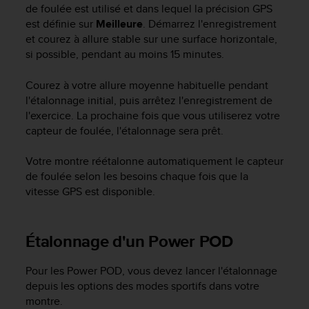
de foulée est utilisé et dans lequel la précision GPS
o
r
est définie sur
Meilleure
. Démarrez l'enregistrement
m
et courez à allure stable sur une surface horizontale,
i
si possible, pendant au moins 15 minutes.
t
é
Courez à votre allure moyenne habituelle pendant
a
l'étalonnage initial, puis arrêtez l'enregistrement de
u
l'exercice. La prochaine fois que vous utiliserez votre
x
capteur de foulée, l'étalonnage sera prêt.
a
u
Votre montre réétalonne automatiquement le capteur
t
r
de foulée selon les besoins chaque fois que la
e
vitesse GPS est disponible.
s
n
o
Étalonnage d'un Power POD
r
m
Pour les Power POD, vous devez lancer l'étalonnage
e
s
depuis les options des modes sportifs dans votre
d
montre.