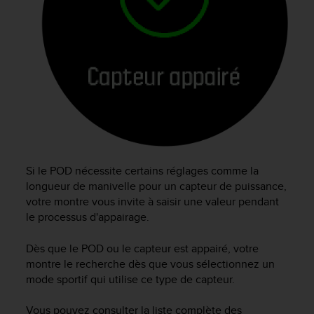
e
b
(
W
e
b
C
o
n
t
e
n
Si le POD nécessite certains réglages comme la
t
longueur de manivelle pour un capteur de puissance,
A
votre montre vous invite à saisir une valeur pendant
c
le processus d'appairage.
c
e
Dès que le POD ou le capteur est appairé, votre
s
montre le recherche dès que vous sélectionnez un
s
mode sportif qui utilise ce type de capteur.
i
b
i
Vous pouvez consulter la liste complète des