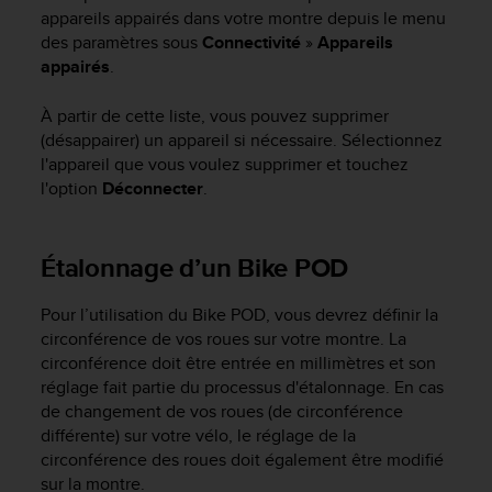
l
appareils appairés dans votre montre depuis le menu
i
des paramètres sous
Connectivité
»
Appareils
t
appairés
.
y
G
À partir de cette liste, vous pouvez supprimer
u
(désappairer) un appareil si nécessaire. Sélectionnez
i
l'appareil que vous voulez supprimer et touchez
d
e
l'option
Déconnecter
.
l
i
n
Étalonnage d’un Bike POD
e
s
Pour l’utilisation du Bike POD, vous devrez définir la
,
circonférence de vos roues sur votre montre. La
W
circonférence doit être entrée en millimètres et son
C
A
réglage fait partie du processus d'étalonnage. En cas
G
de changement de vos roues (de circonférence
)
différente) sur votre vélo, le réglage de la
2
circonférence des roues doit également être modifié
.
sur la montre.