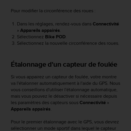
0
a
Pour modifier la circonférence des roues :
i
n
Dans les réglages, rendez-vous dans
Connectivité
s
i
»
Appareils appairés
.
q
Sélectionnez
Bike POD
.
u
Sélectionnez la nouvelle circonférence des roues.
'
à
a
Étalonnage d'un capteur de foulée
s
s
Si vous appairez un capteur de foulée, votre montre
u
r
va l'étalonner automatiquement à l'aide du GPS. Nous
e
vous conseillons d'utiliser l'étalonnage automatique,
r
mais vous pouvez le désactiver si nécessaire depuis
s
les paramètres des capteurs sous
Connectivité
»
a
Appareils appairés
.
c
o
Pour le premier étalonnage avec le GPS, vous devrez
n
sélectionner un mode sportif dans lequel le capteur
f