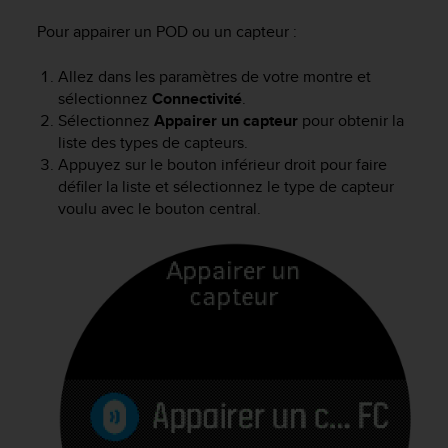
f
Pour appairer un POD ou un capteur :
o
r
m
Allez dans les paramètres de votre montre et
i
sélectionnez
Connectivité
.
t
Sélectionnez
Appairer un capteur
pour obtenir la
é
liste des types de capteurs.
a
Appuyez sur le bouton inférieur droit pour faire
u
défiler la liste et sélectionnez le type de capteur
x
voulu avec le bouton central.
d
i
r
e
c
t
i
v
e
s
d
'