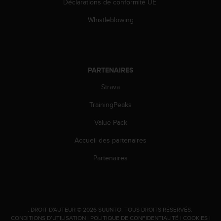
Déclarations de conformité UE
s
r
Whistleblowing
e
n
c
o
n
PARTENAIRES
t
r
Strava
e
TrainingPeaks
z
d
Value Pack
e
s
Accueil des partenaires
p
r
Partenaires
o
b
l
è
m
.
DROIT D'AUTEUR © 2026 SUUNTO.
TOUS DROITS RÉSERVÉS.
e
CONDITIONS D’UTILISATION
|
POLITIQUE DE CONFIDENTIALITÉ
|
COOKIES
|