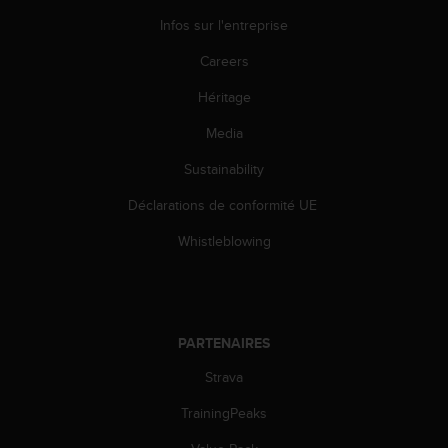
l
Infos sur l'entreprise
i
t
Careers
y
G
Héritage
u
i
Media
d
Sustainability
e
l
Déclarations de conformité UE
i
n
Whistleblowing
e
s
,
W
C
PARTENAIRES
A
G
Strava
)
2
TrainingPeaks
.