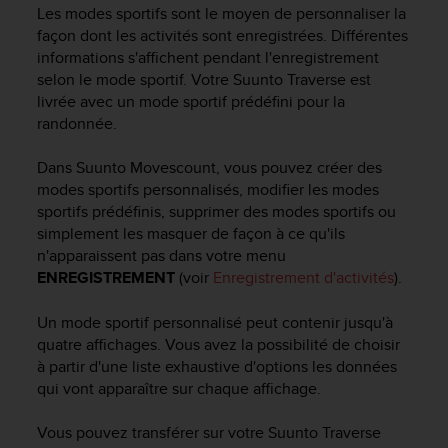
e
Les modes sportifs sont le moyen de personnaliser la
s
façon dont les activités sont enregistrées. Différentes
i
informations s'affichent pendant l'enregistrement
t
selon le mode sportif. Votre
Suunto Traverse
est
e
livrée avec un mode sportif prédéfini pour la
W
e
randonnée.
b
a
Dans Suunto Movescount, vous pouvez créer des
u
modes sportifs personnalisés, modifier les modes
n
sportifs prédéfinis, supprimer des modes sportifs ou
i
simplement les masquer de façon à ce qu'ils
v
n'apparaissent pas dans votre menu
e
ENREGISTREMENT
(voir
Enregistrement d'activités
).
a
u
Un mode sportif personnalisé peut contenir jusqu'à
A
A
quatre affichages. Vous avez la possibilité de choisir
d
à partir d'une liste exhaustive d'options les données
e
qui vont apparaître sur chaque affichage.
c
o
Vous pouvez transférer sur votre
Suunto Traverse
n