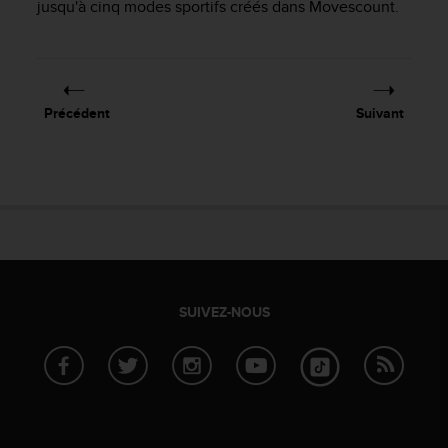
jusqu'à cinq modes sportifs créés dans Movescount.
f
o
r
m
i
t
Précédent
Suivant
é
a
u
x
d
i
r
e
c
SUIVEZ-NOUS
t
i
v
e
s
d
'