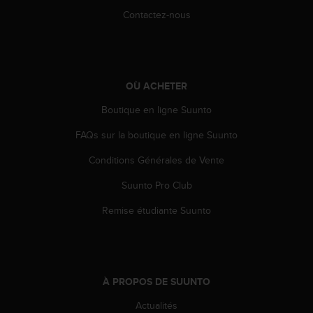
e
Contactez-nous
b
(
W
e
b
OÙ ACHETER
C
Boutique en ligne Suunto
o
n
FAQs sur la boutique en ligne Suunto
t
e
Conditions Générales de Vente
n
t
Suunto Pro Club
A
c
Remise étudiante Suunto
c
e
s
s
i
À PROPOS DE SUUNTO
b
Actualités
i