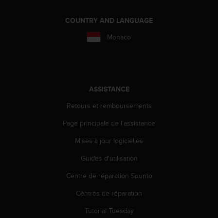
a
c
COUNTRY AND LANGUAGE
c
e
Monaco
s
s
i
b
i
ASSISTANCE
l
i
Retours et remboursements
t
é
Page principale de l'assistance
d
u
Mises à jour logicielles
c
Guides d'utilisation
o
n
Centre de réparation Suunto
t
e
Centres de réparation
n
u
Tutorial Tuesday
W