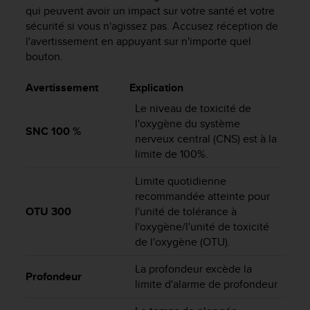
0
qui peuvent avoir un impact sur votre santé et votre
a
sécurité si vous n'agissez pas. Accusez réception de
i
l'avertissement en appuyant sur n'importe quel
n
bouton.
s
i
q
Avertissement
Explication
u
Le niveau de toxicité de
'
l'oxygène du système
à
SNC 100 %
nerveux central (CNS) est à la
a
limite de 100%.
s
s
Limite quotidienne
u
r
recommandée atteinte pour
e
OTU 300
l'unité de tolérance à
r
l'oxygène/l'unité de toxicité
s
de l'oxygène (OTU).
a
c
La profondeur excède la
Profondeur
o
limite d'alarme de profondeur
n
f