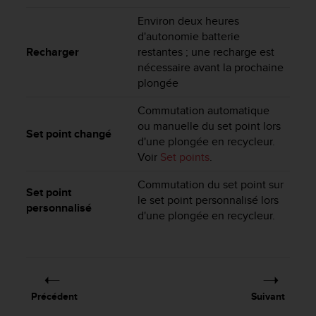
0
9
Environ deux heures
0
d'autonomie batterie
0
Recharger
restantes ; une recharge est
(
nécessaire avant la prochaine
a
plongée
p
p
Commutation automatique
e
ou manuelle du set point lors
l
Set point changé
d'une plongée en recycleur.
g
Voir
Set points
.
r
a
Commutation du set point sur
t
Set point
u
le set point personnalisé lors
personnalisé
i
d'une plongée en recycleur.
t
)
s
i
v
Précédent
Suivant
o
u