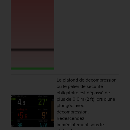
e
b
(
W
e
b
C
o
n
t
e
n
t
Le plafond de décompression
A
ou le palier de sécurité
c
c
obligatoire est dépassé de
e
plus de 0,6 m (2 ft) lors d'une
s
plongée avec
s
décompression.
i
Redescendez
b
immédiatement sous le
i