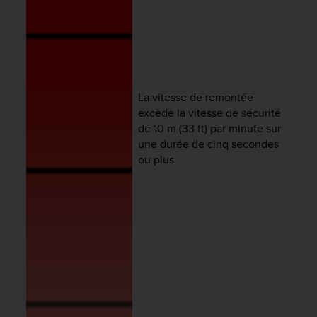
a
c
c
e
s
s
i
La vitesse de remontée
b
excède la vitesse de sécurité
i
de 10 m (33 ft) par minute sur
l
une durée de cinq secondes
i
ou plus.
t
é
d
u
c
o
n
t
e
n
u
W