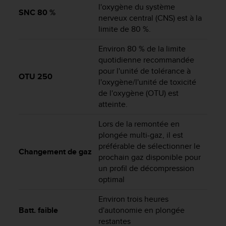
u
l'oxygène du système
SNC 80 %
x
nerveux central (CNS) est à la
É
limite de 80 %.
t
a
Environ 80 % de la limite
t
quotidienne recommandée
s
pour l'unité de tolérance à
-
OTU 250
l'oxygène/l'unité de toxicité
U
de l'oxygène (OTU) est
n
atteinte.
i
s
Lors de la remontée en
a
plongée multi-gaz, il est
u
préférable de sélectionner le
+
Changement de gaz
1
prochain gaz disponible pour
8
un profil de décompression
5
optimal
5
2
Environ trois heures
5
Batt. faible
d'autonomie en plongée
8
restantes