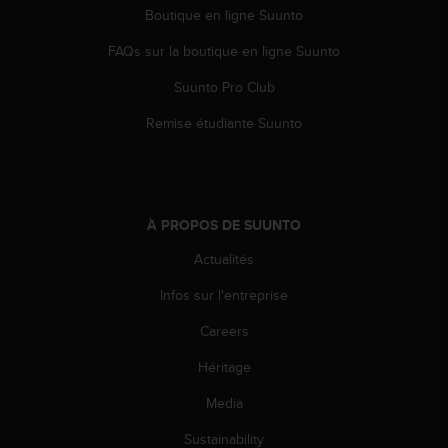
Boutique en ligne Suunto
i
o
FAQs sur la boutique en ligne Suunto
n
s
Suunto Pro Club
d
e
Remise étudiante Suunto
c
e
s
i
t
À PROPOS DE SUUNTO
e
W
Actualités
e
Infos sur l'entreprise
b
.
Careers
Héritage
Media
Sustainability