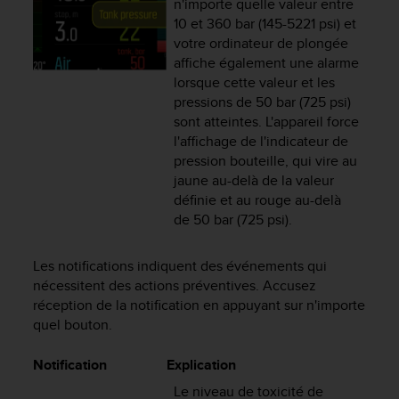
n'importe quelle valeur entre
-
10 et 360 bar (145-5221 psi) et
v
votre ordinateur de plongée
o
affiche également une alarme
u
lorsque cette valeur et les
s
pressions de 50 bar (725 psi)
a
sont atteintes. L'appareil force
u
l'affichage de l'indicateur de
S
e
pression bouteille, qui vire au
r
jaune au-delà de la valeur
v
définie et au rouge au-delà
i
de 50 bar (725 psi).
c
e
c
Les notifications indiquent des événements qui
l
nécessitent des actions préventives. Accusez
i
réception de la notification en appuyant sur n'importe
e
quel bouton.
n
t
Notification
Explication
s
a
Le niveau de toxicité de