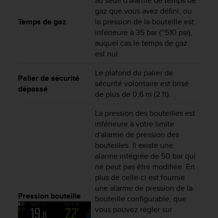
au seuil d'alarme de temps de
'
gaz que vous avez défini, ou
a
Temps de gaz
la pression de la bouteille est
c
inférieure à 35 bar (~510 psi),
c
e
auquel cas le temps de gaz
s
est nul.
s
i
Le plafond du palier de
Palier de sécurité
b
sécurité volontaire est brisé
dépassé
i
de plus de 0,6 m (2 ft).
l
i
La pression des bouteilles est
t
inférieure à votre limite
é
d'alarme de pression des
.
bouteilles. Il existe une
A
alarme intégrée de 50 bar qui
d
ne peut pas être modifiée. En
r
plus de celle-ci est fournie
e
une alarme de pression de la
s
Pression bouteille
s
bouteille configurable, que
e
vous pouvez régler sur
z