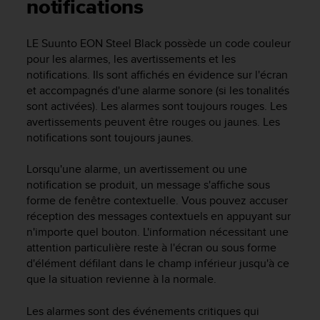
e
notifications
s
i
LE
Suunto EON Steel Black
possède un code couleur
t
pour les alarmes, les avertissements et les
e
W
notifications. Ils sont affichés en évidence sur l'écran
e
et accompagnés d'une alarme sonore (si les tonalités
b
sont activées). Les alarmes sont toujours rouges. Les
a
avertissements peuvent être rouges ou jaunes. Les
u
notifications sont toujours jaunes.
n
i
Lorsqu'une alarme, un avertissement ou une
v
notification se produit, un message s'affiche sous
e
forme de fenêtre contextuelle. Vous pouvez accuser
a
u
réception des messages contextuels en appuyant sur
A
n'importe quel bouton. L'information nécessitant une
A
attention particulière reste à l'écran ou sous forme
d
d'élément défilant dans le champ inférieur jusqu'à ce
e
que la situation revienne à la normale.
c
o
Les alarmes sont des événements critiques qui
n