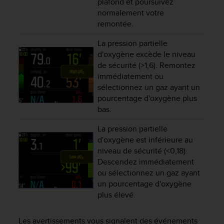
plafond et poursuivez
l
normalement votre
i
remontée.
t
y
La pression partielle
G
d'oxygène excède le niveau
u
i
de sécurité (>1,6). Remontez
d
immédiatement ou
e
sélectionnez un gaz ayant un
l
pourcentage d'oxygène plus
i
bas.
n
e
La pression partielle
s
d'oxygène est inférieure au
,
niveau de sécurité (<0,18).
W
Descendez immédiatement
C
ou sélectionnez un gaz ayant
A
un pourcentage d'oxygène
G
plus élevé.
)
2
.
Les avertissements vous signalent des événements