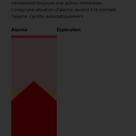
nécessitent toujours une action immédiate.
f
Lorsqu'une situation d'alarme revient à la normale,
o
l'alarme s'arrête automatiquement.
r
m
i
Alarme
Explication
t
é
a
u
x
d
i
r
e
c
t
i
v
e
s
d
'