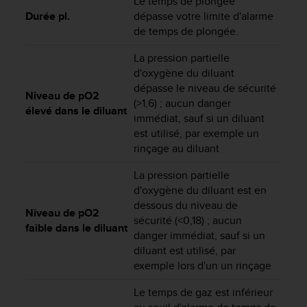
Le temps de plongée
o
Durée pl.
dépasse votre limite d'alarme
r
de temps de plongée.
m
i
La pression partielle
t
d'oxygène du diluant
é
dépasse le niveau de sécurité
a
Niveau de pO2
(>1,6) ; aucun danger
u
élevé dans le diluant
immédiat, sauf si un diluant
x
est utilisé, par exemple un
a
u
rinçage au diluant
t
r
La pression partielle
e
d'oxygène du diluant est en
s
dessous du niveau de
Niveau de pO2
n
sécurité (<0,18) ; aucun
faible dans le diluant
o
danger immédiat, sauf si un
r
diluant est utilisé, par
m
exemple lors d'un un rinçage
e
s
Le temps de gaz est inférieur
d