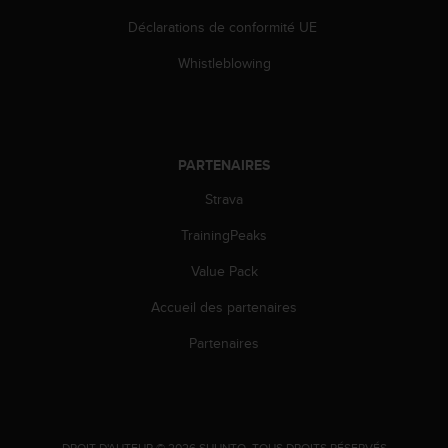
Déclarations de conformité UE
Whistleblowing
PARTENAIRES
Strava
TrainingPeaks
Value Pack
Accueil des partenaires
Partenaires
.
DROIT D'AUTEUR © 2026 SUUNTO.
TOUS DROITS RÉSERVÉS.