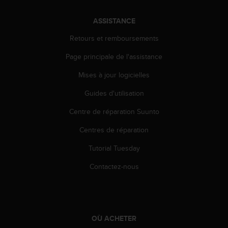
s
p
ASSISTANCE
o
u
Retours et remboursements
r
a
Page principale de l'assistance
c
c
Mises à jour logicielles
é
Guides d'utilisation
d
e
Centre de réparation Suunto
r
a
Centres de réparation
u
x
Tutorial Tuesday
i
n
Contactez-nous
f
o
r
m
a
OÙ ACHETER
t