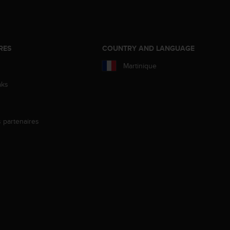
RES
COUNTRY AND LANGUAGE
Martinique
aks
s partenaires
s