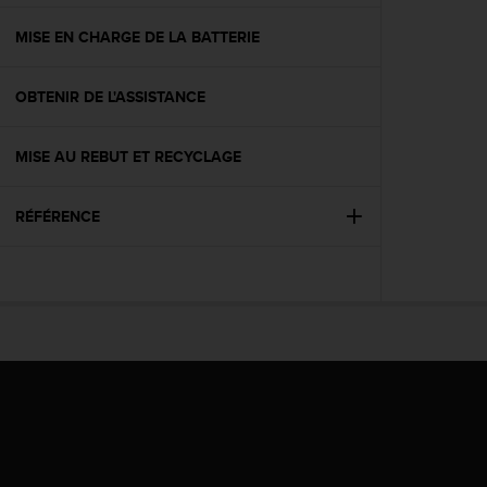
f
o
MISE EN CHARGE DE LA BATTERIE
r
m
OBTENIR DE L'ASSISTANCE
i
t
é
MISE AU REBUT ET RECYCLAGE
a
u
x
RÉFÉRENCE
d
i
r
e
c
t
i
v
e
s
d
'