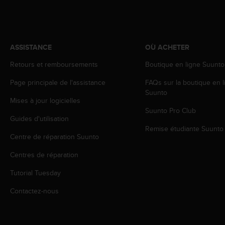
a
c
c
e
s
ASSISTANCE
OÙ ACHETER
s
i
Retours et remboursements
Boutique en ligne Suunto
b
Page principale de l'assistance
FAQs sur la boutique en l
i
Suunto
l
Mises à jour logicielles
i
Suunto Pro Club
t
Guides d'utilisation
é
Remise étudiante Suunto
d
Centre de réparation Suunto
u
c
Centres de réparation
o
Tutorial Tuesday
n
t
Contactez-nous
e
n
u
W