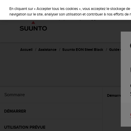
S
u
En cliquant sur « Accepter tous les cookies », vous acceptez le stockage de 
u
navigation sur le site, analyser son utilisation et contribuer à nos efforts d
n
t
o
s
'
e
Accueil
Assistance
Suunto EON Steel Black
Guide d'utili
n
g
a
S
g
e
à
a
Sommaire
Démarrer
E
m
e
n
DÉMARRER
e
r
c
UTILISATION PRÉVUE