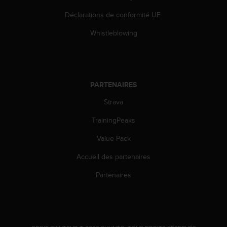
o
Déclarations de conformité UE
r
m
Whistleblowing
i
t
é
a
u
PARTENAIRES
x
a
Strava
u
t
TrainingPeaks
r
e
Value Pack
s
Accueil des partenaires
n
o
Partenaires
r
m
e
s
d