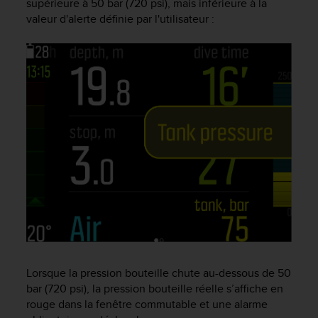
supérieure à 50 bar (720 psi), mais inférieure à la
f
valeur d'alerte définie par l'utilisateur :
o
r
m
i
t
é
a
u
x
d
i
r
e
c
t
i
v
e
Lorsque la pression bouteille chute au-dessous de 50
s
bar (720 psi), la pression bouteille réelle s’affiche en
d
rouge dans la fenêtre commutable et une alarme
'