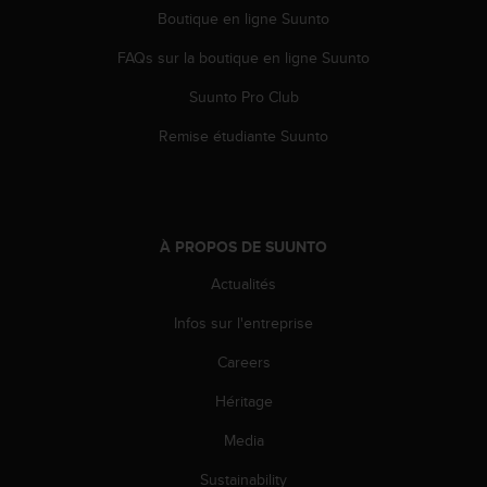
0
Boutique en ligne Suunto
a
i
FAQs sur la boutique en ligne Suunto
n
s
Suunto Pro Club
i
q
Remise étudiante Suunto
u
'
à
a
s
À PROPOS DE SUUNTO
s
u
Actualités
r
Infos sur l'entreprise
e
r
Careers
s
a
Héritage
c
o
Media
n
f
Sustainability