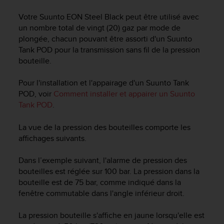
e
s
Votre
Suunto EON Steel Black
peut être utilisé avec
i
un nombre total de vingt (20) gaz par mode de
t
plongée, chacun pouvant être assorti d'un Suunto
e
Tank POD pour la transmission sans fil de la pression
W
bouteille.
e
b
a
Pour l'installation et l'appairage d'un Suunto Tank
u
POD, voir
Comment installer et appairer un Suunto
n
Tank POD
.
i
v
La vue de la pression des bouteilles comporte les
e
affichages suivants.
a
u
Dans l’exemple suivant, l'alarme de pression des
A
A
bouteilles est réglée sur 100 bar. La pression dans la
d
bouteille est de 75 bar, comme indiqué dans la
e
fenêtre commutable dans l'angle inférieur droit.
c
o
La pression bouteille s'affiche en jaune lorsqu'elle est
n