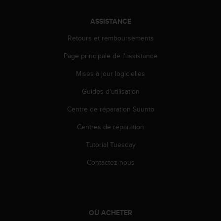
l
i
ASSISTANCE
t
y
Retours et remboursements
G
u
Page principale de l'assistance
i
d
Mises à jour logicielles
e
Guides d'utilisation
l
i
Centre de réparation Suunto
n
e
Centres de réparation
s
,
Tutorial Tuesday
W
C
Contactez-nous
A
G
)
2
.
OÙ ACHETER