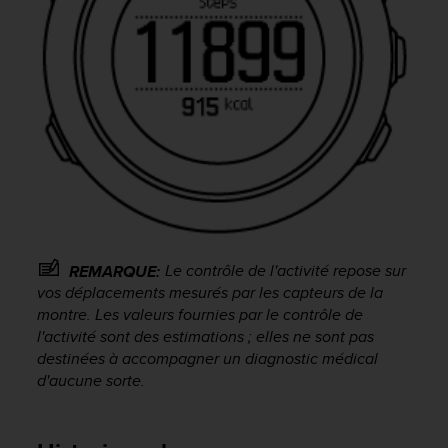
a
c
c
e
s
s
i
b
i
l
i
t
é
d
Le contrôle de l'activité repose sur
REMARQUE:
u
vos déplacements mesurés par les capteurs de la
c
montre. Les valeurs fournies par le contrôle de
o
l'activité sont des estimations ; elles ne sont pas
n
destinées à accompagner un diagnostic médical
t
d'aucune sorte.
e
n
u
W