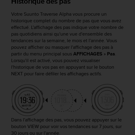
Historique des pas
e
b
Votre
Suunto Traverse Alpha
vous procure un
(
historique complet du nombre de pas que vous avez
W
effectué. L'affichage des pas indique votre nombre de
e
pas quotidiens ainsi qu'une vue d'ensemble des
b
tendances sur la semaine, le mois et l'année. Vous
C
pouvez afficher ou masquer l'affichage des pas à
o
n
partir du menu principal sous
AFFICHAGES
»
Pas
.
t
Lorsqu'il est activé, vous pouvez visualiser
e
l'historique de vos pas en appuyant sur le bouton
n
NEXT
pour faire défiler les affichages actifs.
t
A
c
c
e
s
s
Dans l'affichage des pas, vous pouvez appuyer sur le
i
b
bouton
VIEW
pour voir vos tendances sur 7 jours, sur
i
30 jours ou sur l'année.