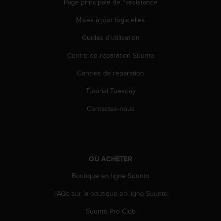
Page principale de l'assistance
o
r
Mises à jour logicielles
m
i
Guides d'utilisation
t
Centre de réparation Suunto
é
a
Centres de réparation
u
x
Tutorial Tuesday
a
u
Contactez-nous
t
r
e
s
n
OÙ ACHETER
o
r
Boutique en ligne Suunto
m
FAQs sur la boutique en ligne Suunto
e
s
Suunto Pro Club
d