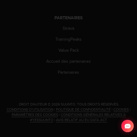
-
v
o
PARTENAIRES
u
Strava
s
a
TrainingPeaks
u
S
Value Pack
e
r
Accueil des partenaires
v
Partenaires
i
c
e
c
l
i
.
DROIT D'AUTEUR © 2026 SUUNTO.
TOUS DROITS RÉSERVÉS.
e
CONDITIONS D’UTILISATION
|
POLITIQUE DE CONFIDENTIALITÉ
|
COOKIES
|
PARAMÈTRES DES COOKIES
|
CONDITIONS GÉNÉRALES RELATIVES À
n
#YESSUUNTO
|
AVIS RELATIF AU EU DATA ACT
t
s
a