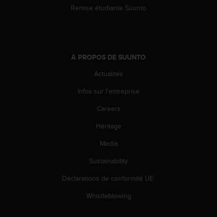
'
Remise étudiante Suunto
a
c
c
e
s
À PROPOS DE SUUNTO
s
i
Actualités
b
i
Infos sur l'entreprise
l
Careers
i
t
Héritage
é
.
Media
A
d
Sustainability
r
e
Déclarations de conformité UE
s
Whistleblowing
s
e
z