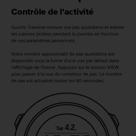
e
s
Contrôle de l'activité
i
t
e
Suunto Traverse mesure vos pas quotidiens et estime
W
les calories brûlées pendant la journée en fonction
e
de vos paramètres personnels.
b
a
Votre nombre approximatif de pas quotidiens est
u
disponible sous la forme d'une vue par défaut dans
n
l'affichage de l'heure. Appuyez sur le bouton
VIEW
i
v
pour passer à la vue du compteur de pas. Le nombre
e
de pas est actualisé toutes les 60 secondes.
a
u
A
A
d
e
c
o
n