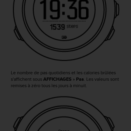
f
o
r
m
i
t
é
a
u
x
d
i
Le nombre de pas quotidiens et les calories brûlées
r
s'affichent sous
AFFICHAGES
»
Pas
. Les valeurs sont
e
remises à zéro tous les jours à minuit.
c
t
i
v
e
s
d
'