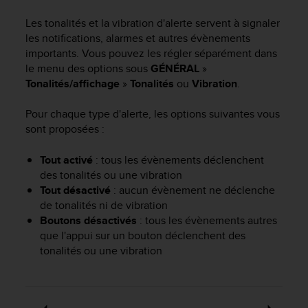
e
s
Les tonalités et la vibration d'alerte servent à signaler
i
les notifications, alarmes et autres évènements
t
importants. Vous pouvez les régler séparément dans
e
le menu des options sous
GÉNÉRAL
»
W
Tonalités/affichage
»
Tonalités
ou
Vibration
.
e
b
a
Pour chaque type d'alerte, les options suivantes vous
u
sont proposées :
n
i
Tout activé
: tous les évènements déclenchent
v
des tonalités ou une vibration
e
Tout désactivé
: aucun évènement ne déclenche
a
de tonalités ni de vibration
u
Boutons désactivés
: tous les évènements autres
A
que l'appui sur un bouton déclenchent des
A
d
tonalités ou une vibration
e
c
o
n