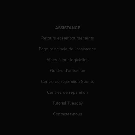
a
c
c
e
s
ASSISTANCE
s
i
Retours et remboursements
b
Page principale de l'assistance
i
l
Mises à jour logicielles
i
t
Guides d'utilisation
é
d
Centre de réparation Suunto
u
c
Centres de réparation
o
Tutorial Tuesday
n
t
Contactez-nous
e
n
u
W