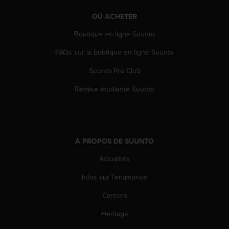
e
OÙ ACHETER
b
(
Boutique en ligne Suunto
W
e
FAQs sur la boutique en ligne Suunto
b
C
Suunto Pro Club
o
Remise étudiante Suunto
n
t
e
n
t
À PROPOS DE SUUNTO
A
c
Actualités
c
e
Infos sur l'entreprise
s
s
Careers
i
b
Héritage
i