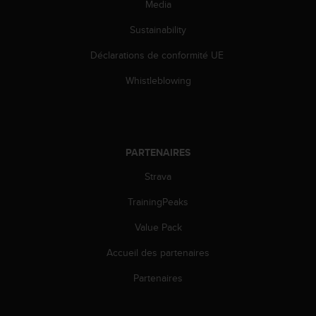
Media
l
i
Sustainability
t
y
Déclarations de conformité UE
G
u
Whistleblowing
i
d
e
l
i
PARTENAIRES
n
e
Strava
s
TrainingPeaks
,
W
Value Pack
C
A
Accueil des partenaires
G
)
Partenaires
2
.