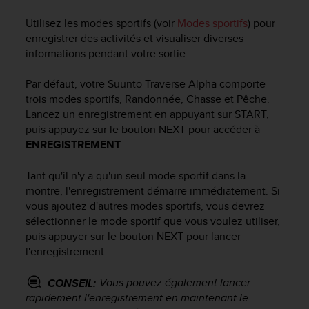
e
s
Utilisez les modes sportifs (voir
Modes sportifs
) pour
i
enregistrer des activités et visualiser diverses
t
informations pendant votre sortie.
e
W
Par défaut, votre
Suunto Traverse Alpha
comporte
e
b
trois modes sportifs, Randonnée, Chasse et Pêche.
a
Lancez un enregistrement en appuyant sur
START
,
u
puis appuyez sur le bouton
NEXT
pour accéder à
n
ENREGISTREMENT
.
i
v
Tant qu'il n'y a qu'un seul mode sportif dans la
e
montre, l'enregistrement démarre immédiatement. Si
a
vous ajoutez d'autres modes sportifs, vous devrez
u
sélectionner le mode sportif que vous voulez utiliser,
A
puis appuyer sur le bouton
NEXT
pour lancer
A
d
l'enregistrement.
e
c
Vous pouvez également lancer
CONSEIL:
o
rapidement l'enregistrement en maintenant le
n