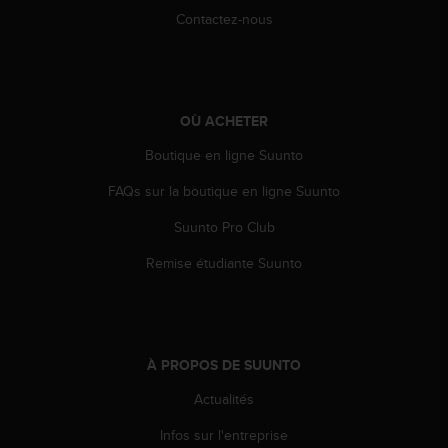
e
Contactez-nous
b
(
W
e
b
OÙ ACHETER
C
Boutique en ligne Suunto
o
n
FAQs sur la boutique en ligne Suunto
t
e
Suunto Pro Club
n
t
Remise étudiante Suunto
A
c
c
e
s
À PROPOS DE SUUNTO
s
i
Actualités
b
Infos sur l'entreprise
i