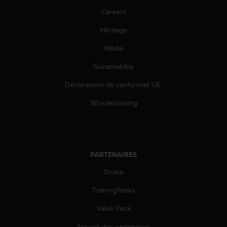
l
Careers
i
t
Héritage
y
G
Media
u
i
Sustainability
d
Déclarations de conformité UE
e
l
Whistleblowing
i
n
e
s
,
PARTENAIRES
W
C
Strava
A
G
TrainingPeaks
)
2
Value Pack
.
Accueil des partenaires