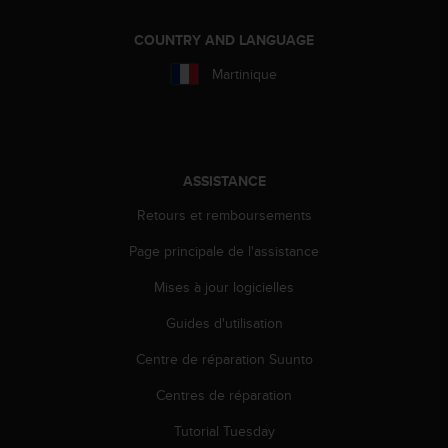
a
c
COUNTRY AND LANGUAGE
c
e
Martinique
s
s
i
b
i
ASSISTANCE
l
i
Retours et remboursements
t
é
Page principale de l'assistance
d
u
Mises à jour logicielles
c
Guides d'utilisation
o
n
Centre de réparation Suunto
t
e
Centres de réparation
n
u
Tutorial Tuesday
W