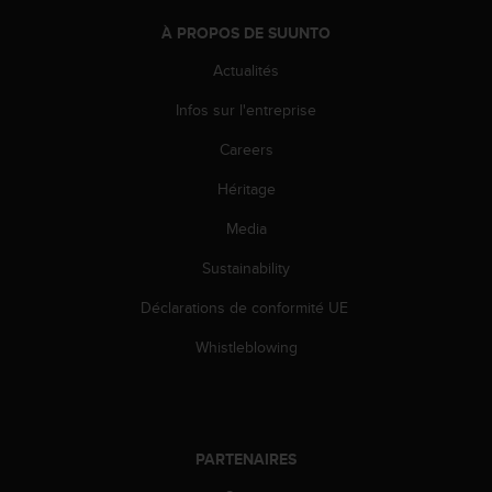
e
À PROPOS DE SUUNTO
b
(
Actualités
W
e
Infos sur l'entreprise
b
Careers
C
o
Héritage
n
t
Media
e
n
Sustainability
t
A
Déclarations de conformité UE
c
Whistleblowing
c
e
s
s
i
b
PARTENAIRES
i