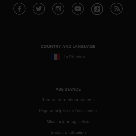
f
o
r
m
i
t
é
COUNTRY AND LANGUAGE
a
u
La Réunion
x
d
i
r
e
c
ASSISTANCE
t
Retours et remboursements
i
v
Page principale de l'assistance
e
s
Mises à jour logicielles
d
'
Guides d'utilisation