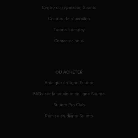
a
Centre de réparation Suunto
c
c
Centres de réparation
e
s
Tutorial Tuesday
s
i
Contactez-nous
b
i
l
i
t
OÙ ACHETER
é
d
Boutique en ligne Suunto
u
FAQs sur la boutique en ligne Suunto
c
o
Suunto Pro Club
n
t
Remise étudiante Suunto
e
n
u
W