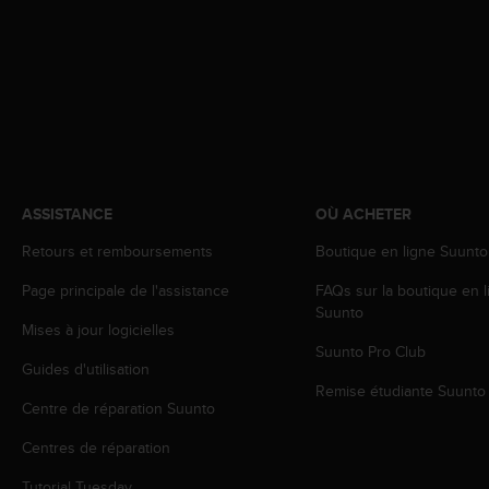
e
b
(
W
e
b
C
o
n
ASSISTANCE
OÙ ACHETER
t
e
Retours et remboursements
Boutique en ligne Suunto
n
t
Page principale de l'assistance
FAQs sur la boutique en l
A
Suunto
c
Mises à jour logicielles
c
Suunto Pro Club
e
Guides d'utilisation
s
Remise étudiante Suunto
Centre de réparation Suunto
s
i
Centres de réparation
b
i
Tutorial Tuesday