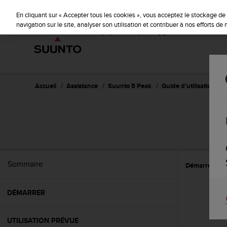
S
u
En cliquant sur « Accepter tous les cookies », vous acceptez le stockage de 
u
navigation sur le site, analyser son utilisation et contribuer à nos efforts d
n
t
o
s
'
e
Accueil
Assistance
Suunto 5 Peak
Guide d'utilisation
n
g
a
g
e
à
a
Sommaire
Démarrer
P
m
e
n
DÉMARRER
e
r
c
UTILISATION PRÉVUE