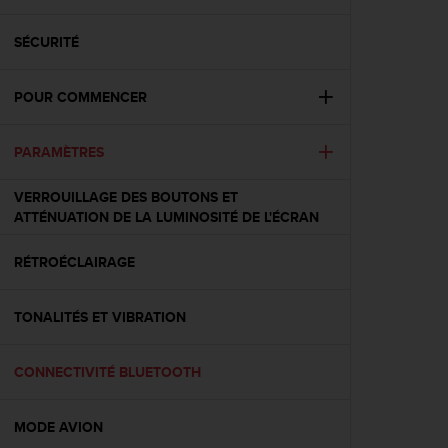
e
s
i
SÉCURITÉ
t
e
POUR COMMENCER
W
e
b
PARAMÈTRES
a
u
VERROUILLAGE DES BOUTONS ET
n
ATTÉNUATION DE LA LUMINOSITÉ DE L'ÉCRAN
i
v
e
RÉTROÉCLAIRAGE
a
u
TONALITÉS ET VIBRATION
A
A
d
CONNECTIVITÉ BLUETOOTH
e
c
o
MODE AVION
n