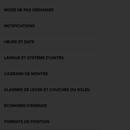
f
o
MODE NE PAS DÉRANGER
r
m
NOTIFICATIONS
i
t
é
HEURE ET DATE
a
u
x
LANGUE ET SYSTÈME D'UNITÉS
d
i
r
CADRANS DE MONTRE
e
c
ALARMES DE LEVER ET COUCHER DU SOLEIL
t
i
v
ÉCONOMIE D'ÉNERGIE
e
s
d
FORMATS DE POSITION
'