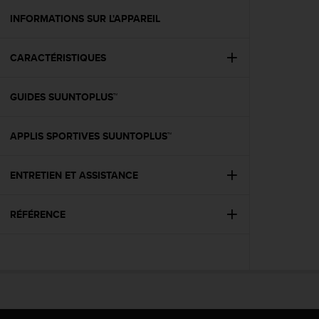
a
c
INFORMATIONS SUR L'APPAREIL
c
e
CARACTÉRISTIQUES
s
s
i
GUIDES SUUNTOPLUS™
b
i
l
APPLIS SPORTIVES SUUNTOPLUS™
i
t
é
ENTRETIEN ET ASSISTANCE
d
u
RÉFÉRENCE
c
o
n
t
e
n
u
W