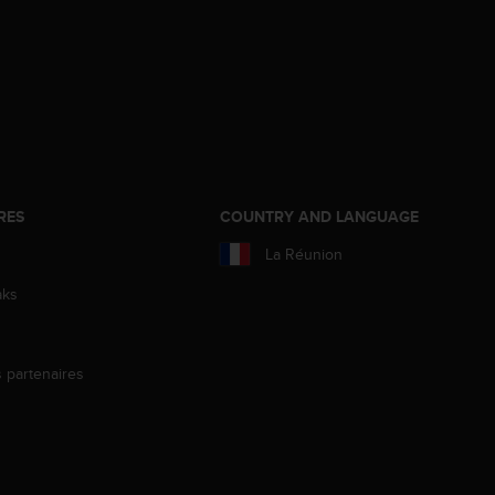
RES
COUNTRY AND LANGUAGE
La Réunion
aks
s partenaires
s