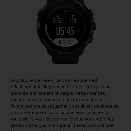
s
r
e
n
c
o
n
t
r
e
z
d
e
La pratique de l'exercice dans la zone 1 est
s
p
relativement facile pour votre corps. Lorsque l'on
r
parle d'entraînement physique, cette intensité
o
réduite a son importance principalement dans
b
l'entraînement de récupération et dans l'amélioration
l
de votre forme de base lorsque vous commencez
è
tout juste à vous exercer ou lorsque vous reprenez
m
après une longue interruption. L'exercice quotidien –
e