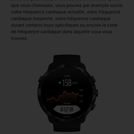
'
que vous choisissez, vous pouvez par exemple suivre
a
votre fréquence cardiaque actuelle, votre fréquence
c
cardiaque moyenne, votre fréquence cardiaque
c
durant certains tours spécifiques ou encore la zone
e
de fréquence cardiaque dans laquelle vous vous
s
s
trouvez.
i
b
i
l
i
t
é
.
A
d
r
e
s
s
e
z