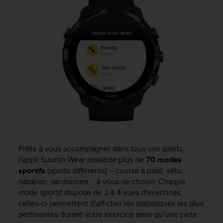
f
o
r
m
i
t
é
a
u
x
d
i
r
e
c
Prête à vous accompagner dans tous vos sports,
t
l'appli Suunto Wear possède plus de
70 modes
i
sportifs
(sports différents) – course à pied, vélo,
v
natation, randonnée... à vous de choisir. Chaque
e
mode sportif dispose de 2 à 4 vues d'exercices,
s
celles-ci permettent d'afficher les statistiques les plus
d
pertinentes durant votre exercice ainsi qu'une carte
'