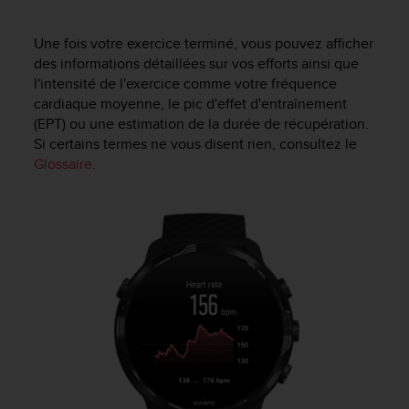
-
v
Une fois votre exercice terminé, vous pouvez afficher
o
des informations détaillées sur vos efforts ainsi que
u
l'intensité de l'exercice comme votre fréquence
s
cardiaque moyenne, le pic d'effet d'entraînement
a
(EPT) ou une estimation de la durée de récupération.
u
Si certains termes ne vous disent rien, consultez le
S
e
Glossaire
.
r
v
i
c
e
c
l
i
e
n
t
s
a