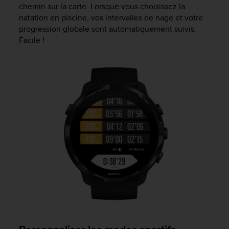
chemin sur la carte. Lorsque vous choisissez la
e
natation en piscine, vos intervalles de nage et votre
b
progression globale sont automatiquement suivis.
(
W
Facile !
e
b
C
o
n
t
e
n
t
A
c
c
e
s
s
i
b
i