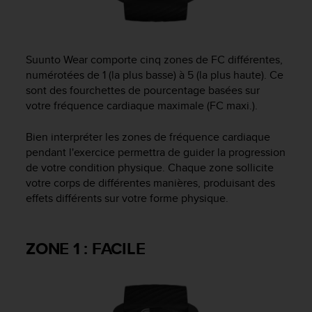
0
9
0
0
(
Suunto Wear comporte cinq zones de FC différentes,
a
numérotées de 1 (la plus basse) à 5 (la plus haute). Ce
p
sont des fourchettes de pourcentage basées sur
p
votre fréquence cardiaque maximale (FC maxi.).
e
l
Bien interpréter les zones de fréquence cardiaque
g
pendant l'exercice permettra de guider la progression
r
de votre condition physique. Chaque zone sollicite
a
votre corps de différentes manières, produisant des
t
u
effets différents sur votre forme physique.
i
t
)
ZONE 1 : FACILE
s
i
v
o
u