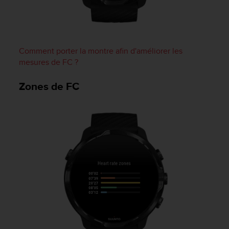
u
x
É
t
a
Comment porter la montre afin d'améliorer les
t
mesures de FC ?
s
-
Zones de FC
U
n
i
s
a
u
+
1
8
5
5
2
5
8