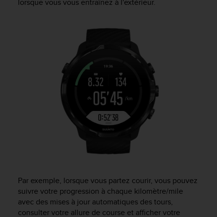
lorsque vous vous entraînez à l'extérieur.
a
c
c
e
s
s
i
b
i
l
i
t
é
d
u
c
o
n
t
Par exemple, lorsque vous partez courir, vous pouvez
e
suivre votre progression à chaque kilomètre/mile
n
avec des mises à jour automatiques des tours,
u
consulter votre allure de course et afficher votre
W