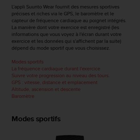
e
L'appli Suunto Wear fournit des mesures sportives
s
i
précises et riches via le GPS, le baromètre et le
t
capteur de fréquence cardiaque au poignet intégrés.
e
La manière dont votre exercice est enregistré (les
W
informations que vous voyez à l'écran durant votre
e
exercice et les données qui s'affichent par la suite)
b
dépend du mode sportif que vous choisissez.
a
u
Modes sportifs
n
La fréquence cardiaque durant l'exercice
i
Suivre votre progression au niveau des tours.
v
e
GPS : vitesse, distance et emplacement
a
Altitude, ascension et descente
u
Baromètre
A
A
d
Modes sportifs
e
c
o
n