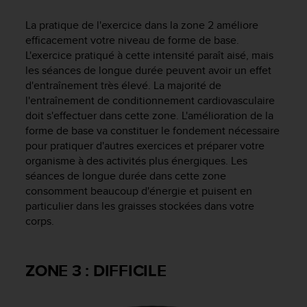
i
La pratique de l'exercice dans la zone 2 améliore
o
efficacement votre niveau de forme de base.
n
s
L'exercice pratiqué à cette intensité paraît aisé, mais
d
les séances de longue durée peuvent avoir un effet
e
d'entraînement très élevé. La majorité de
c
l'entraînement de conditionnement cardiovasculaire
e
doit s'effectuer dans cette zone. L'amélioration de la
s
forme de base va constituer le fondement nécessaire
i
pour pratiquer d'autres exercices et préparer votre
t
organisme à des activités plus énergiques. Les
e
séances de longue durée dans cette zone
W
consomment beaucoup d'énergie et puisent en
e
b
particulier dans les graisses stockées dans votre
.
corps.
ZONE 3 : DIFFICILE