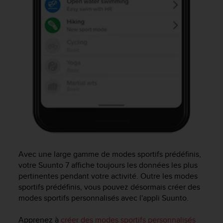
0
a
i
n
s
i
q
u
'
à
a
s
s
u
r
e
Avec une large gamme de modes sportifs prédéfinis,
r
votre
Suunto 7
affiche toujours les données les plus
s
pertinentes pendant votre activité. Outre les modes
a
sportifs prédéfinis, vous pouvez désormais créer des
c
modes sportifs personnalisés avec l'appli Suunto.
o
n
Apprenez à
créer des modes sportifs personnalisés
f