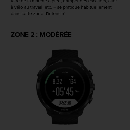
faire de la marche à pied, grimper des escaliers, aller
s
à vélo au travail, etc. – se pratique habituellement
p
dans cette zone d'intensité.
o
u
r
a
ZONE 2 : MODÉRÉE
c
c
é
d
e
r
a
u
x
i
n
f
o
r
m
a
t