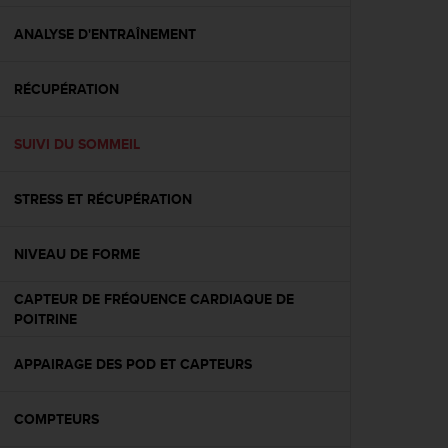
f
o
ANALYSE D'ENTRAÎNEMENT
r
m
RÉCUPÉRATION
i
t
é
SUIVI DU SOMMEIL
a
u
x
STRESS ET RÉCUPÉRATION
d
i
r
NIVEAU DE FORME
e
c
CAPTEUR DE FRÉQUENCE CARDIAQUE DE
t
POITRINE
i
v
APPAIRAGE DES POD ET CAPTEURS
e
s
d
COMPTEURS
'