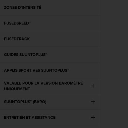
a
c
ZONES D'INTENSITÉ
c
e
FUSEDSPEED™
s
s
i
FUSEDTRACK
b
i
l
GUIDES SUUNTOPLUS™
i
t
é
APPLIS SPORTIVES SUUNTOPLUS™
d
u
VALABLE POUR LA VERSION BAROMÈTRE
c
UNIQUEMENT
o
n
SUUNTOPLUS™ (BARO)
t
e
n
ENTRETIEN ET ASSISTANCE
u
W