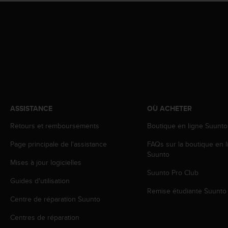
o
r
m
i
t
é
a
u
x
a
ASSISTANCE
OÙ ACHETER
u
t
Retours et remboursements
Boutique en ligne Suunto
r
e
Page principale de l'assistance
FAQs sur la boutique en l
s
Suunto
n
Mises à jour logicielles
o
Suunto Pro Club
r
Guides d'utilisation
m
Remise étudiante Suunto
Centre de réparation Suunto
e
s
Centres de réparation
d