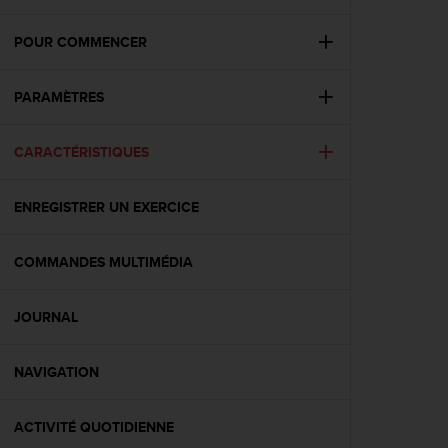
e
s
i
POUR COMMENCER
t
e
PARAMÈTRES
W
e
b
CARACTÉRISTIQUES
a
u
n
ENREGISTRER UN EXERCICE
i
v
e
COMMANDES MULTIMÉDIA
a
u
JOURNAL
A
A
d
NAVIGATION
e
c
o
ACTIVITÉ QUOTIDIENNE
n