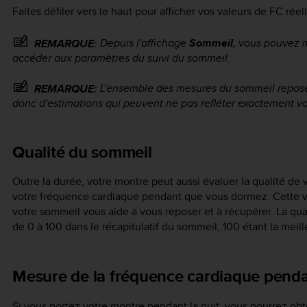
Faites défiler vers le haut pour afficher vos valeurs de FC réel
Depuis l'affichage
Sommeil
, vous pouvez 
REMARQUE:
accéder aux paramètres du suivi du sommeil.
L'ensemble des mesures du sommeil repose
REMARQUE:
donc d'estimations qui peuvent ne pas refléter exactement v
Qualité du sommeil
Outre la durée, votre montre peut aussi évaluer la qualité de v
votre fréquence cardiaque pendant que vous dormez. Cette var
votre sommeil vous aide à vous reposer et à récupérer. La qu
de 0 à 100 dans le récapitulatif du sommeil, 100 étant la meill
Mesure de la fréquence cardiaque penda
Si vous portez votre montre pendant la nuit, vous pourrez obt