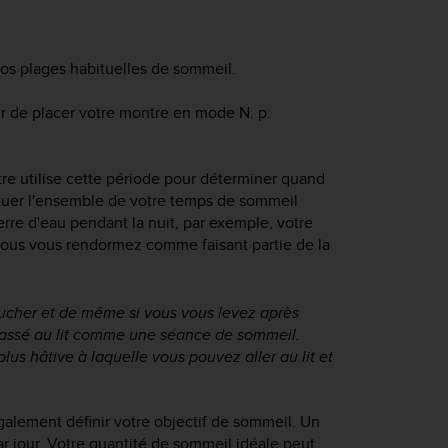
os plages habituelles de sommeil.
ir de placer votre montre en mode N. p.
tre utilise cette période pour déterminer quand
ituer l'ensemble de votre temps de sommeil
re d'eau pendant la nuit, par exemple, votre
ous vous rendormez comme faisant partie de la
ucher et de même si vous vous levez
après
passé au lit comme une séance de sommeil.
lus hâtive à laquelle vous pouvez aller au lit et
alement définir votre objectif de sommeil. Un
r jour. Votre quantité de sommeil idéale peut