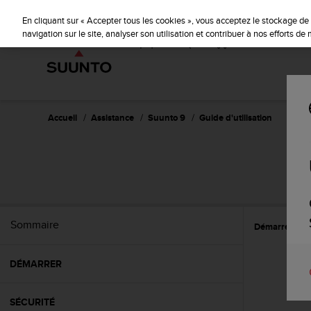
S
u
En cliquant sur « Accepter tous les cookies », vous acceptez le stockage de 
u
navigation sur le site, analyser son utilisation et contribuer à nos efforts d
n
t
o
s
'
e
Accueil
Assistance
Suunto 9
Guide d'utilisation
n
g
a
g
e
à
a
Sommaire
Démarrer
C
m
e
n
DÉMARRER
e
r
c
SÉCURITÉ