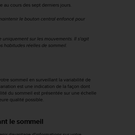
le au cours des sept derniers jours.
maintenir le bouton central enfoncé pour
 uniquement sur les mouvements. Il s'agit
os habitudes réelles de sommeil.
otre sommeil en surveillant la variabilité de
iation est une indication de la façon dont
alité du sommeil est présentée sur une échelle
eure qualité possible.
nt le sommeil
enir davantage d'informations sur votre