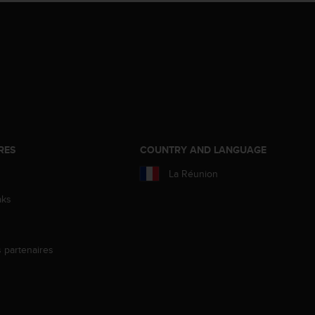
RES
COUNTRY AND LANGUAGE
La Réunion
aks
s partenaires
s