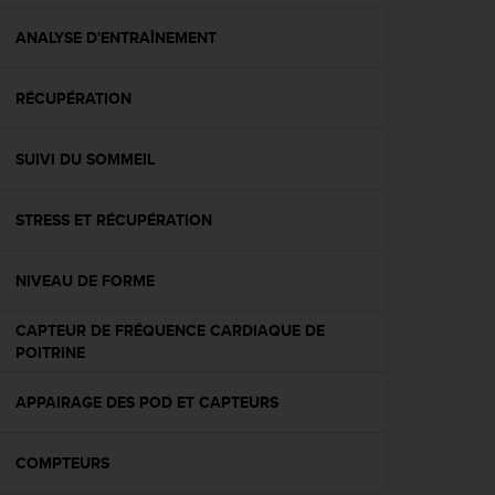
f
o
ANALYSE D'ENTRAÎNEMENT
r
m
RÉCUPÉRATION
i
t
é
SUIVI DU SOMMEIL
a
u
x
STRESS ET RÉCUPÉRATION
d
i
r
NIVEAU DE FORME
e
c
CAPTEUR DE FRÉQUENCE CARDIAQUE DE
t
POITRINE
i
v
APPAIRAGE DES POD ET CAPTEURS
e
s
d
COMPTEURS
'