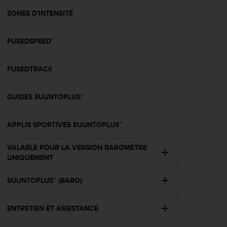
a
c
ZONES D'INTENSITÉ
c
e
FUSEDSPEED™
s
s
i
FUSEDTRACK
b
i
l
GUIDES SUUNTOPLUS™
i
t
é
APPLIS SPORTIVES SUUNTOPLUS™
d
u
VALABLE POUR LA VERSION BAROMÈTRE
c
UNIQUEMENT
o
n
SUUNTOPLUS™ (BARO)
t
e
n
ENTRETIEN ET ASSISTANCE
u
W