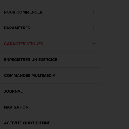
e
s
i
POUR COMMENCER
t
e
PARAMÈTRES
W
e
b
CARACTÉRISTIQUES
a
u
n
ENREGISTRER UN EXERCICE
i
v
e
COMMANDES MULTIMÉDIA
a
u
JOURNAL
A
A
d
NAVIGATION
e
c
o
ACTIVITÉ QUOTIDIENNE
n