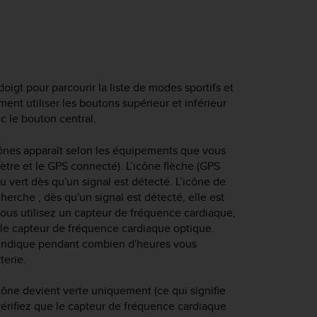
doigt pour parcourir la liste de modes sportifs et
ent utiliser les boutons supérieur et inférieur
ec le bouton central.
ônes apparaît selon les équipements que vous
ètre et le GPS connecté). L’icône flèche (GPS
 vert dès qu'un signal est détecté. L’icône de
erche ; dès qu'un signal est détecté, elle est
vous utilisez un capteur de fréquence cardiaque,
z le capteur de fréquence cardiaque optique.
us indique pendant combien d'heures vous
terie.
icône devient verte uniquement (ce qui signifie
vérifiez que le capteur de fréquence cardiaque