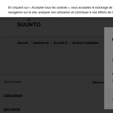
S
u
En cliquant sur « Accepter tous les cookies », vous acceptez le stockage de 
u
navigation sur le site, analyser son utilisation et contribuer à nos efforts d
n
t
o
s
'
e
Accueil
Assistance
Suunto 9
Guide d'utilisation
n
g
a
g
e
à
a
Sommaire
Démarrer
C
m
e
n
DÉMARRER
e
r
c
SÉCURITÉ