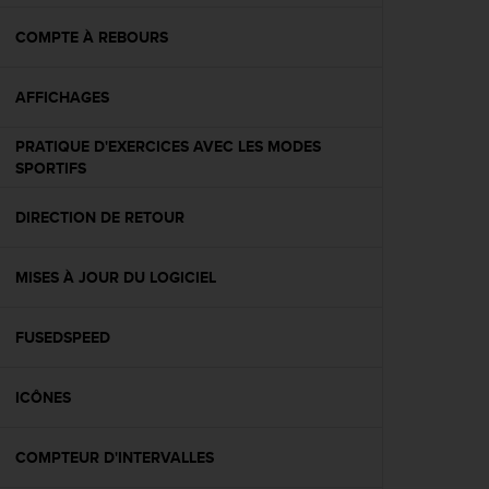
f
o
COMPTE À REBOURS
r
m
AFFICHAGES
i
t
é
PRATIQUE D'EXERCICES AVEC LES MODES
a
SPORTIFS
u
x
DIRECTION DE RETOUR
d
i
r
MISES À JOUR DU LOGICIEL
e
c
FUSEDSPEED
t
i
v
ICÔNES
e
s
d
COMPTEUR D'INTERVALLES
'