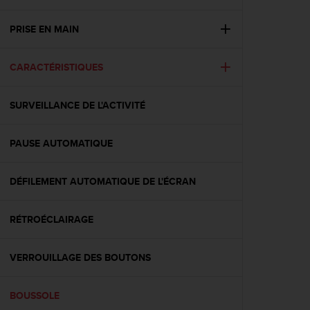
e
s
i
PRISE EN MAIN
t
e
CARACTÉRISTIQUES
W
e
b
SURVEILLANCE DE L'ACTIVITÉ
a
u
n
PAUSE AUTOMATIQUE
i
v
e
DÉFILEMENT AUTOMATIQUE DE L'ÉCRAN
a
u
RÉTROÉCLAIRAGE
A
A
d
VERROUILLAGE DES BOUTONS
e
c
o
BOUSSOLE
n