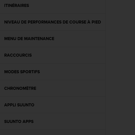
e
ITINÉRAIRES
b
(
NIVEAU DE PERFORMANCES DE COURSE À PIED
W
e
b
MENU DE MAINTENANCE
C
o
n
RACCOURCIS
t
e
n
MODES SPORTIFS
t
A
CHRONOMÈTRE
c
c
e
APPLI SUUNTO
s
s
i
SUUNTO APPS
b
i