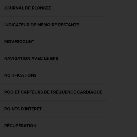
a
c
JOURNAL DE PLONGÉE
c
e
INDICATEUR DE MÉMOIRE RESTANTE
s
s
i
MOVESCOUNT
b
i
l
NAVIGATION AVEC LE GPS
i
t
é
NOTIFICATIONS
d
u
POD ET CAPTEURS DE FRÉQUENCE CARDIAQUE
c
o
n
POINTS D'INTÉRÊT
t
e
n
RÉCUPÉRATION
u
W