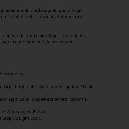
 L'emplacement du nord magnétique change
récise et récente, consultez Internet (par
n fonction du nord magnétique. Cela signifie
tiver la correction de déclinaison en
des options.
on
Light Lock
, puis sélectionnez l'option à l'aide
outon
Light Lock
, puis sélectionnez l'option à
nez
W
(ouest) ou
E
(est).
t Stop
ou
Light Lock
.