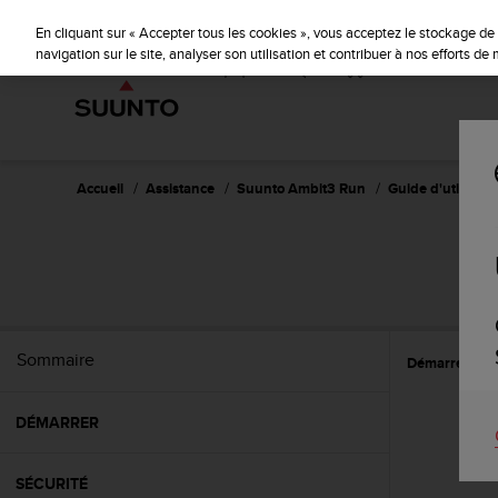
S
u
En cliquant sur « Accepter tous les cookies », vous acceptez le stockage de 
u
navigation sur le site, analyser son utilisation et contribuer à nos efforts d
n
t
o
s
'
e
Accueil
Assistance
Suunto Ambit3 Run
Guide d'utilisatio
n
g
a
g
e
à
a
Sommaire
Démarrer
C
m
e
n
DÉMARRER
e
r
c
SÉCURITÉ