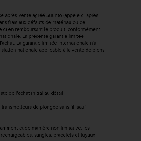
ce après-vente agréé Suunto (appelé ci-après
sans frais aux défauts de matériau ou de
ore c) en remboursant le produit, conformément
nationale. La présente garantie limitée
'achat. La garantie limitée internationale n'a
gislation nationale applicable à la vente de biens
te de l'achat initial au détail.
 transmetteurs de plongée sans fil, sauf
otamment et de manière non limitative, les
s rechargeables, sangles, bracelets et tuyaux.