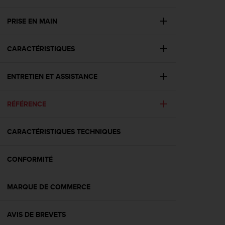
e
s
i
PRISE EN MAIN
t
e
CARACTÉRISTIQUES
W
e
b
ENTRETIEN ET ASSISTANCE
a
u
n
RÉFÉRENCE
i
v
e
CARACTÉRISTIQUES TECHNIQUES
a
u
CONFORMITÉ
A
A
d
MARQUE DE COMMERCE
e
c
o
AVIS DE BREVETS
n