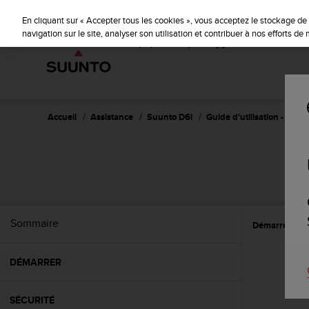
S
u
En cliquant sur « Accepter tous les cookies », vous acceptez le stockage de 
u
navigation sur le site, analyser son utilisation et contribuer à nos efforts d
n
t
o
s
'
e
Accueil
Assistance
Suunto D6i
Guide d'utilisation -
n
g
a
g
e
à
a
Sommaire
Démarrer
R
m
e
n
DÉMARRER
e
r
c
SÉCURITÉ