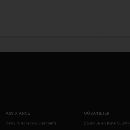
l
i
t
y
G
u
i
d
e
l
i
n
e
s
,
W
C
A
G
)
ASSISTANCE
OÙ ACHETER
2
Retours et remboursements
Boutique en ligne Suunto
.