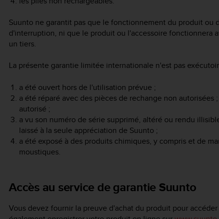
les piles non rechargeables.
Suunto ne garantit pas que le fonctionnement du produit ou d
d'interruption, ni que le produit ou l'accessoire fonctionnera 
un tiers.
La présente garantie limitée internationale n'est pas exécutoire
a été ouvert hors de l'utilisation prévue ;
a été réparé avec des pièces de rechange non autorisées ;
autorisé ;
a vu son numéro de série supprimé, altéré ou rendu illisib
laissé à la seule appréciation de Suunto ;
a été exposé à des produits chimiques, y compris et de mani
moustiques.
Accès au service de garantie Suunto
Vous devez fournir la preuve d'achat du produit pour accéder
également enregistrer votre produit en ligne sur
www.suunto.