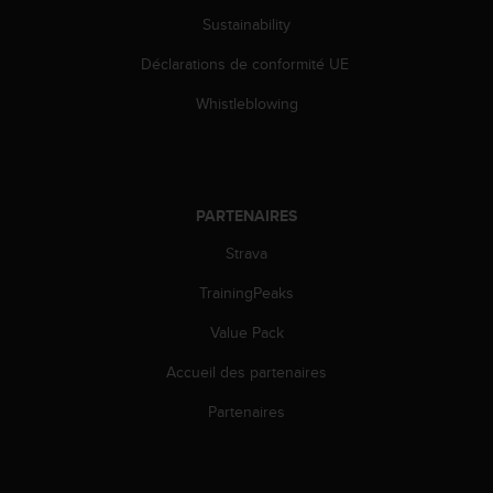
l
Sustainability
i
t
Déclarations de conformité UE
y
G
Whistleblowing
u
i
d
e
l
PARTENAIRES
i
n
Strava
e
TrainingPeaks
s
,
Value Pack
W
C
Accueil des partenaires
A
G
Partenaires
)
2
.