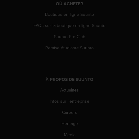
OÙ ACHETER
e
b
Boutique en ligne Suunto
(
W
FAQs sur la boutique en ligne Suunto
e
b
Suunto Pro Club
C
Remise étudiante Suunto
o
n
t
e
n
À PROPOS DE SUUNTO
t
A
Actualités
c
c
Infos sur l'entreprise
e
s
Careers
s
i
Héritage
b
Media
i