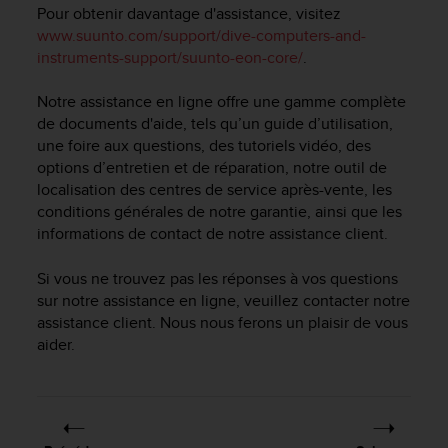
e
Pour obtenir davantage d'assistance, visitez
s
www.suunto.com/support/dive-computers-and-
i
instruments-support/suunto-eon-core/
.
t
e
Notre assistance en ligne offre une gamme complète
W
e
de documents d'aide, tels qu’un guide d’utilisation,
b
une foire aux questions, des tutoriels vidéo, des
a
options d’entretien et de réparation, notre outil de
u
localisation des centres de service après-vente, les
n
conditions générales de notre garantie, ainsi que les
i
informations de contact de notre assistance client.
v
e
Si vous ne trouvez pas les réponses à vos questions
a
sur notre assistance en ligne, veuillez contacter notre
u
assistance client. Nous nous ferons un plaisir de vous
A
A
aider.
d
e
c
o
n