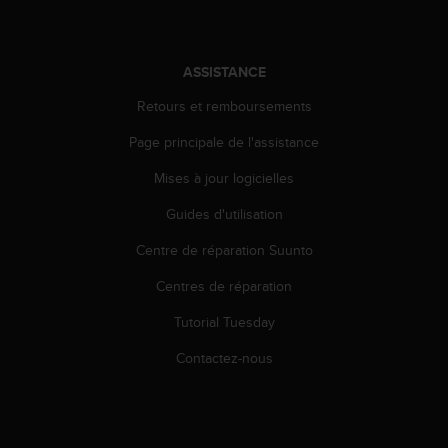
a
c
c
e
ASSISTANCE
s
s
Retours et remboursements
i
Page principale de l'assistance
b
i
Mises à jour logicielles
l
i
Guides d'utilisation
t
é
Centre de réparation Suunto
d
u
Centres de réparation
c
Tutorial Tuesday
o
n
Contactez-nous
t
e
n
u
W