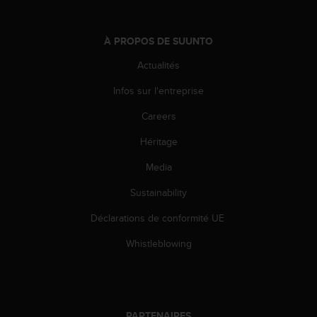
l
i
t
À PROPOS DE SUUNTO
y
G
Actualités
u
Infos sur l'entreprise
i
d
Careers
e
l
Héritage
i
n
Media
e
s
Sustainability
,
Déclarations de conformité UE
W
C
Whistleblowing
A
G
)
2
.
PARTENAIRES