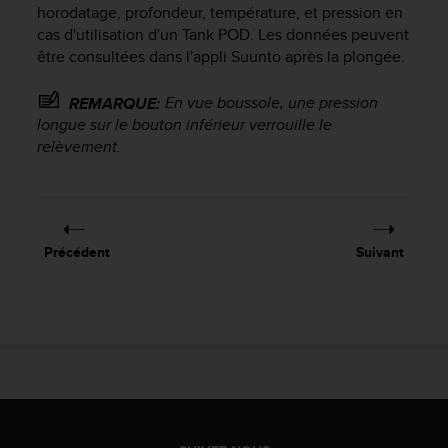
horodatage, profondeur, température, et pression en
f
o
cas d'utilisation d'un Tank POD. Les données peuvent
r
être consultées dans l'appli Suunto après la plongée.
m
i
En vue boussole, une pression
REMARQUE:
t
longue sur le bouton inférieur verrouille le
é
relèvement.
a
u
x
d
i
Précédent
Suivant
r
e
c
t
i
v
e
s
d
'