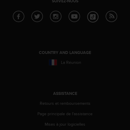
SUIVEZ-NOUS
a
c
c
e
s
s
i
b
i
COUNTRY AND LANGUAGE
l
i
La Réunion
t
é
d
u
c
ASSISTANCE
o
n
Retours et remboursements
t
e
Page principale de l'assistance
n
u
Mises à jour logicielles
W