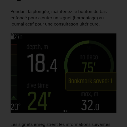
e
s
Pendant la plongée, maintenez le bouton du bas
i
enfoncé pour ajouter un signet (horodatage) au
t
e
journal actif pour une consultation ultérieure.
W
e
b
a
u
n
i
v
e
a
u
A
A
d
e
c
o
Les signets enregistrent les informations suivantes :
n