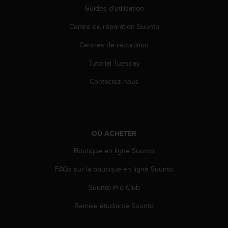
Guides d'utilisation
e
b
Centre de réparation Suunto
(
W
Centres de réparation
e
b
Tutorial Tuesday
C
o
Contactez-nous
n
t
e
n
t
OÙ ACHETER
A
Boutique en ligne Suunto
c
c
FAQs sur la boutique en ligne Suunto
e
s
Suunto Pro Club
s
i
Remise étudiante Suunto
b
i