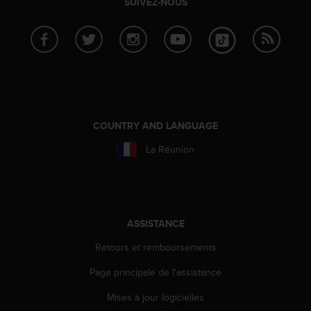
SUIVEZ-NOUS
f
o
r
m
i
t
é
a
u
COUNTRY AND LANGUAGE
x
d
La Réunion
i
r
e
c
t
ASSISTANCE
i
v
Retours et remboursements
e
Page principale de l'assistance
s
d
Mises à jour logicielles
'