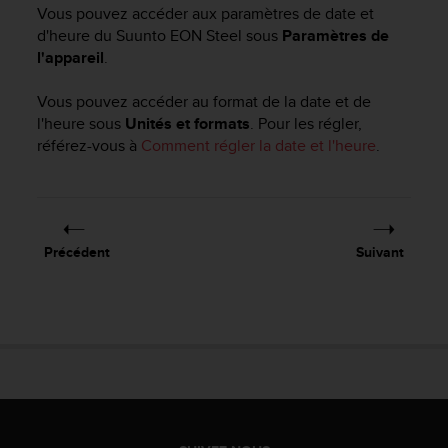
e
Vous pouvez accéder aux paramètres de date et
s
d'heure du
Suunto EON Steel
sous
Paramètres de
i
l'appareil
.
t
e
Vous pouvez accéder au format de la date et de
W
e
l'heure sous
Unités et formats
. Pour les régler,
b
référez-vous à
Comment régler la date et l'heure
.
a
u
n
i
v
Précédent
Suivant
e
a
u
A
A
d
e
c
o
n