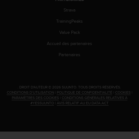
l
i
Strava
t
TrainingPeaks
y
G
Value Pack
u
i
Accueil des partenaires
d
e
Partenaires
l
i
n
e
s
.
DROIT D'AUTEUR © 2026 SUUNTO.
TOUS DROITS RÉSERVÉS.
,
CONDITIONS D’UTILISATION
|
POLITIQUE DE CONFIDENTIALITÉ
|
COOKIES
|
W
PARAMÈTRES DES COOKIES
|
CONDITIONS GÉNÉRALES RELATIVES À
C
#YESSUUNTO
|
AVIS RELATIF AU EU DATA ACT
A
G
)
2
.