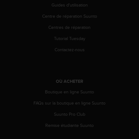
a
Guides d'utilisation
c
c
Centre de réparation Suunto
e
s
Centres de réparation
s
Tutorial Tuesday
i
b
Contactez-nous
i
l
i
t
é
OÙ ACHETER
d
u
Boutique en ligne Suunto
c
o
FAQs sur la boutique en ligne Suunto
n
t
Suunto Pro Club
e
Remise étudiante Suunto
n
u
W