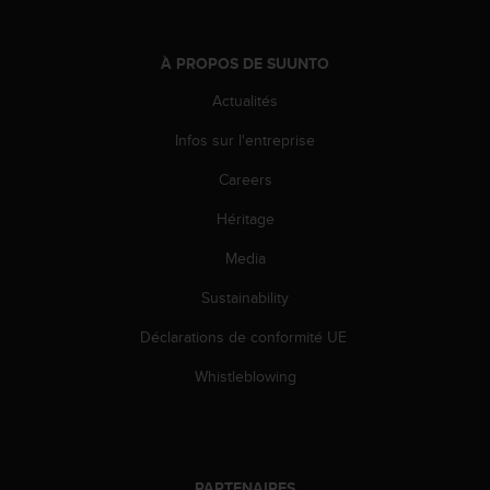
e
b
(
À PROPOS DE SUUNTO
W
Actualités
e
b
Infos sur l'entreprise
C
o
Careers
n
t
Héritage
e
Media
n
t
Sustainability
A
c
Déclarations de conformité UE
c
e
Whistleblowing
s
s
i
b
i
PARTENAIRES