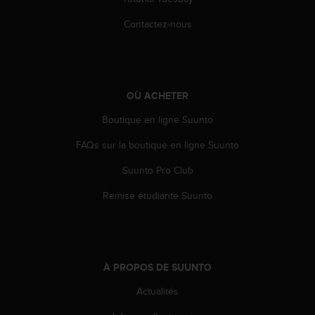
-
Contactez-nous
v
o
u
s
a
OÙ ACHETER
u
S
Boutique en ligne Suunto
e
r
FAQs sur la boutique en ligne Suunto
v
i
Suunto Pro Club
c
e
Remise étudiante Suunto
c
l
i
e
n
À PROPOS DE SUUNTO
t
Actualités
s
a