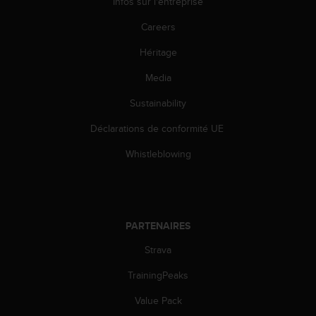
Infos sur l'entreprise
u
x
Careers
É
t
Héritage
a
t
Media
s
Sustainability
-
U
Déclarations de conformité UE
n
i
Whistleblowing
s
a
u
+
1
PARTENAIRES
8
5
Strava
5
2
TrainingPeaks
5
Value Pack
8