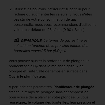
f
o
Utilisez les boutons inférieur et supérieur pour
r
réduire ou augmenter les valeurs. Si vous n'êtes
m
pas sûr de votre consommation de gaz
i
personnelle, nous vous recommandons d'utiliser la
t
3
valeur par défaut de 25 L/min (0,90 ft
/min).
é
a
Le temps de gaz estimé est
REMARQUE:
u
calculé en fonction de la pression initiale des
x
d
bouteilles moins 35 bar (510 psi).
i
r
Vous pouvez ajuster la profondeur de plongée, le
e
pourcentage d'O
dans le mélange gazeux de
2
c
plongée et l'intervalle de temps en surface dans
t
Ouvrir le planificateur
.
i
v
À partir de ces paramètres,
Planificateur de plongée
e
affiche le temps de plongée sans décompression
s
pour vous aider à planifier votre plongée. Si vous
d
'
renseignez le volume des bouteilles, leur pression et