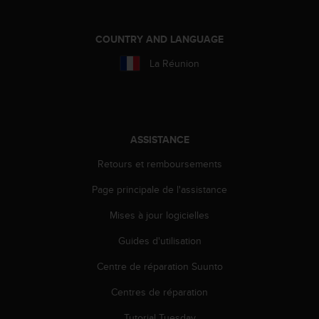
'
a
c
COUNTRY AND LANGUAGE
c
e
La Réunion
s
s
i
b
i
ASSISTANCE
l
i
Retours et remboursements
t
é
Page principale de l'assistance
.
Mises à jour logicielles
A
d
Guides d'utilisation
r
e
Centre de réparation Suunto
s
s
Centres de réparation
e
z
Tutorial Tuesday