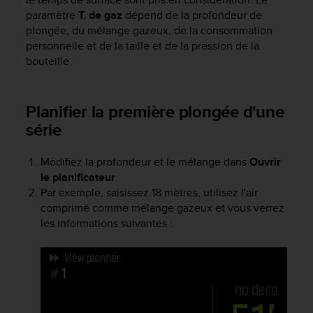
e
paramètre
T. de gaz
dépend de la profondeur de
b
plongée, du mélange gazeux, de la consommation
(
personnelle et de la taille et de la pression de la
W
bouteille.
e
b
C
Planifier la première plongée d'une
o
n
série
t
e
Modifiez la profondeur et le mélange dans
Ouvrir
n
le planificateur
.
t
Par exemple, saisissez 18 mètres, utilisez l'air
A
comprimé comme mélange gazeux et vous verrez
c
c
les informations suivantes :
e
s
s
i
b
i