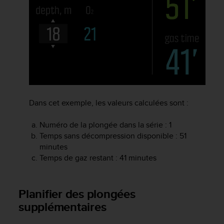
l
i
t
y
G
u
i
d
e
l
Dans cet exemple, les valeurs calculées sont :
i
n
Numéro de la plongée dans la série : 1
e
s
Temps sans décompression disponible : 51
,
minutes
W
Temps de gaz restant : 41 minutes
C
A
G
Planifier des plongées
)
supplémentaires
2
.