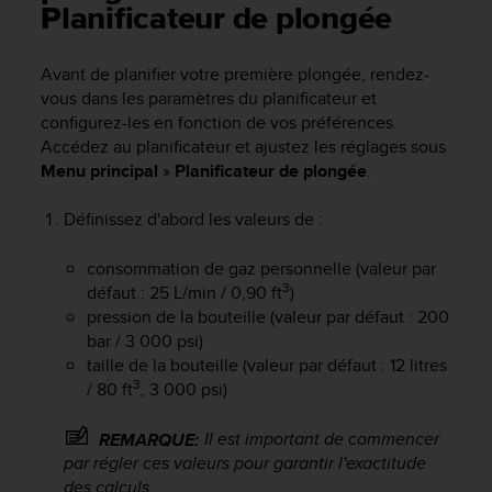
e
Planificateur de plongée
s
i
t
Avant de planifier votre première plongée, rendez-
e
vous dans les paramètres du planificateur et
W
configurez-les en fonction de vos préférences.
e
Accédez au planificateur et ajustez les réglages sous
b
Menu principal
»
Planificateur de plongée
.
a
u
Définissez d'abord les valeurs de :
n
i
v
consommation de gaz personnelle (valeur par
e
3
défaut : 25 L/min / 0,90 ft
)
a
pression de la bouteille (valeur par défaut : 200
u
bar / 3 000 psi)
A
taille de la bouteille (valeur par défaut : 12 litres
A
3
/ 80 ft
, 3 000 psi)
d
e
Il est important de commencer
REMARQUE:
c
par régler ces valeurs pour garantir l'exactitude
o
n
des calculs.