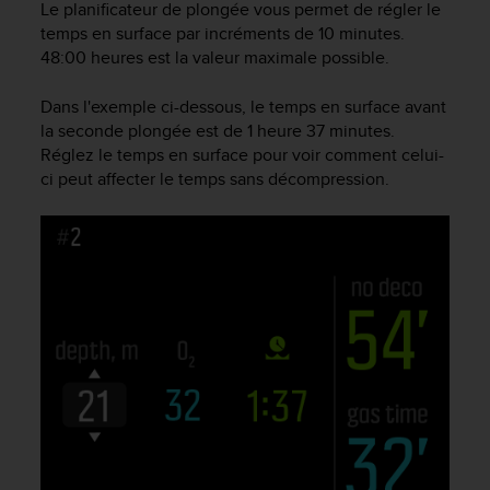
0
Le planificateur de plongée vous permet de régler le
a
temps en surface par incréments de 10 minutes.
i
48:00 heures est la valeur maximale possible.
n
s
Dans l'exemple ci-dessous, le temps en surface avant
i
la seconde plongée est de 1 heure 37 minutes.
q
Réglez le temps en surface pour voir comment celui-
u
'
ci peut affecter le temps sans décompression.
à
a
s
s
u
r
e
r
s
a
c
o
n
f