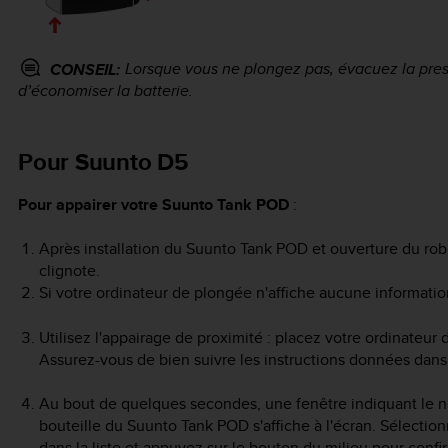
Lorsque vous ne plongez pas, évacuez la pres
CONSEIL:
d’économiser la batterie.
Pour Suunto D5
Pour appairer votre
Suunto Tank POD
:
Après installation du
Suunto Tank POD
et ouverture du rob
clignote.
Si votre ordinateur de plongée n'affiche aucune informatio
Utilisez l'appairage de proximité : placez votre ordinateu
Assurez-vous de bien suivre les instructions données dan
Au bout de quelques secondes, une fenêtre indiquant le numé
bouteille du
Suunto Tank POD
s'affiche à l'écran. Sélectio
dans la liste et appuyez sur le bouton du milieu pour confi