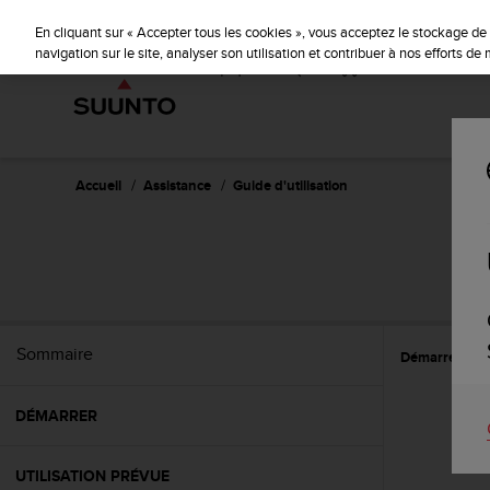
S
u
En cliquant sur « Accepter tous les cookies », vous acceptez le stockage de 
u
navigation sur le site, analyser son utilisation et contribuer à nos efforts d
n
t
o
s
'
e
Accueil
Assistance
Guide d'utilisation
n
g
a
g
e
à
a
Sommaire
Démarrer
A
m
e
n
DÉMARRER
e
r
c
UTILISATION PRÉVUE