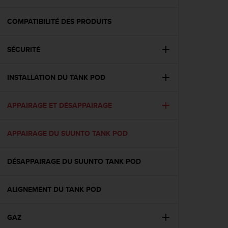
e
s
i
COMPATIBILITÉ DES PRODUITS
t
e
SÉCURITÉ
W
e
b
INSTALLATION DU TANK POD
a
u
n
APPAIRAGE ET DÉSAPPAIRAGE
i
v
e
APPAIRAGE DU SUUNTO TANK POD
a
u
DÉSAPPAIRAGE DU SUUNTO TANK POD
A
A
d
ALIGNEMENT DU TANK POD
e
c
o
GAZ
n