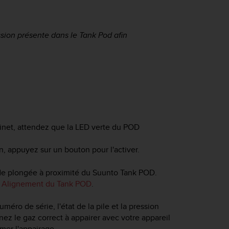
sion présente dans le Tank Pod afin
inet, attendez que la LED verte du POD
n, appuyez sur un bouton pour l'activer.
r de plongée à proximité du
Suunto Tank POD
.
s
Alignement du Tank POD
.
ro de série, l'état de la pile et la pression
nnez le gaz correct à appairer avec votre appareil
rmer l'appairage.