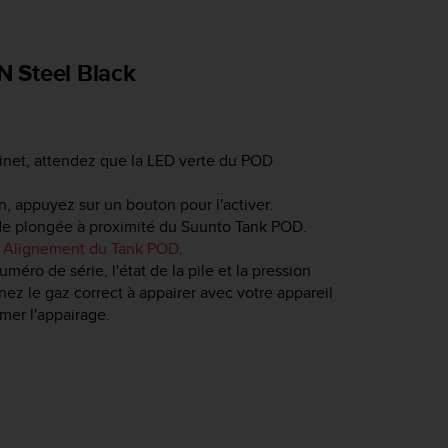
 Steel Black
inet, attendez que la LED verte du POD
n, appuyez sur un bouton pour l'activer.
r de plongée à proximité du
Suunto Tank POD
.
s
Alignement du Tank POD
.
ro de série, l'état de la pile et la pression
nnez le gaz correct à appairer avec votre appareil
rmer l'appairage.