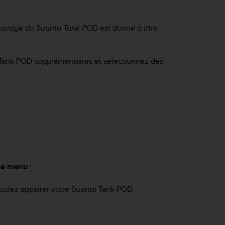
ppairage du
Suunto Tank POD
est donné à titre
Tank POD
supplémentaires et sélectionnez des
le menu
:
voulez appairer votre
Suunto Tank POD
.