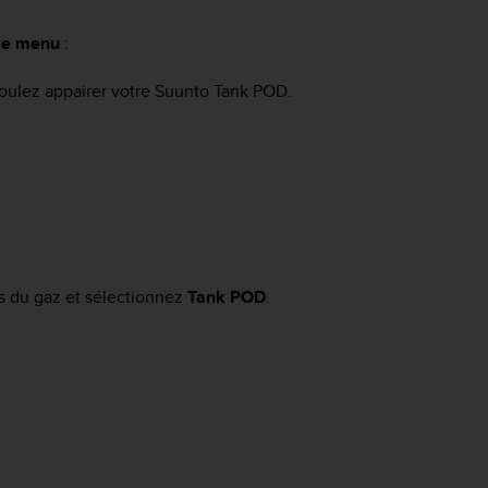
le menu
:
voulez appairer votre
Suunto Tank POD
.
s du gaz et sélectionnez
Tank POD
.