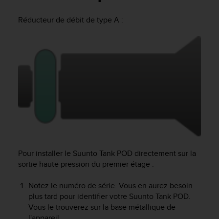
e
s
Réducteur de débit de type A :
i
t
e
W
e
b
a
u
n
i
v
e
a
u
Pour installer le
Suunto Tank POD
directement sur la
A
sortie haute pression du premier étage :
A
d
Notez le numéro de série. Vous en aurez besoin
e
plus tard pour identifier votre
Suunto Tank POD
.
c
o
Vous le trouverez sur la base métallique de
n
l'appareil.