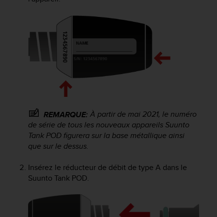
f
o
r
m
i
t
é
a
u
x
d
i
À partir de mai 2021, le numéro
REMARQUE:
r
de série de tous les nouveaux appareils
Suunto
e
Tank POD
figurera sur la base métallique ainsi
c
que sur le dessus.
t
i
Insérez le réducteur de débit de type A dans le
v
Suunto Tank POD
.
e
s
d
'