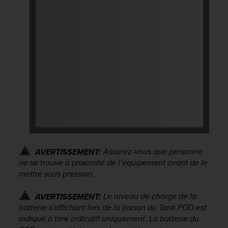
0
a
i
n
s
i
q
u
'
à
a
s
s
u
r
Assurez-vous que personne
AVERTISSEMENT:
e
ne se trouve à proximité de l’équipement avant de le
r
mettre sous pression.
s
a
c
Le niveau de charge de la
AVERTISSEMENT:
o
batterie s'affichant lors de la liaison du Tank POD est
n
indiqué à titre indicatif uniquement. La batterie du
f