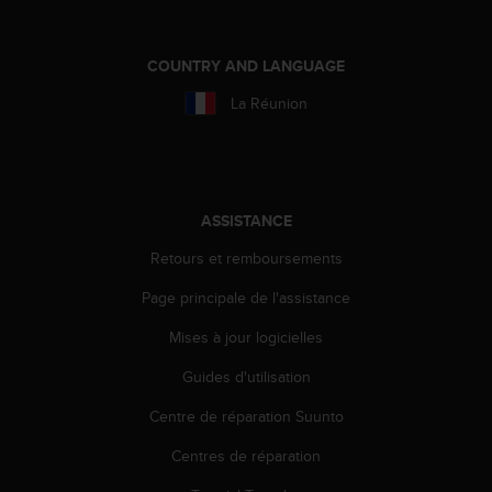
'
a
c
COUNTRY AND LANGUAGE
c
e
La Réunion
s
s
i
b
i
ASSISTANCE
l
i
Retours et remboursements
t
é
Page principale de l'assistance
.
A
Mises à jour logicielles
d
Guides d'utilisation
r
e
Centre de réparation Suunto
s
s
Centres de réparation
e
z