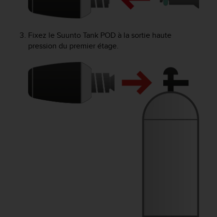
a
c
c
e
Fixez le
Suunto Tank POD
à la sortie haute
s
pression du premier étage.
s
i
b
i
l
i
t
é
d
u
c
o
n
t
e
n
u
W