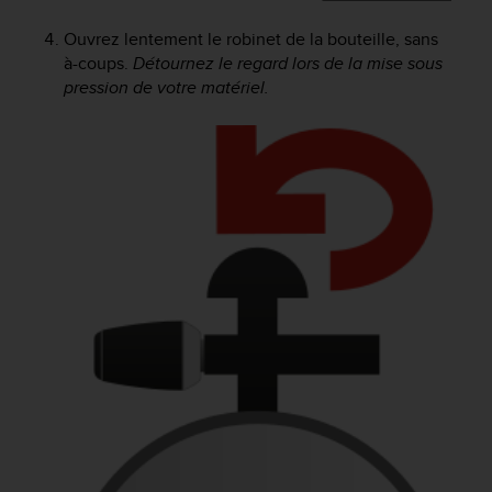
e
Ouvrez lentement le robinet de la bouteille, sans
b
à-coups.
Détournez le regard lors de la mise sous
(
W
pression de votre matériel.
e
b
C
o
n
t
e
n
t
A
c
c
e
s
s
i
b
i