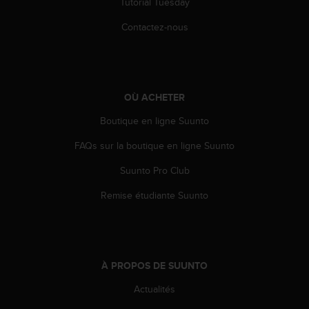
Tutorial Tuesday
-
v
Contactez-nous
o
u
s
a
u
OÙ ACHETER
S
Boutique en ligne Suunto
e
r
FAQs sur la boutique en ligne Suunto
v
i
Suunto Pro Club
c
e
Remise étudiante Suunto
c
l
i
e
n
À PROPOS DE SUUNTO
t
s
Actualités
a