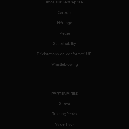
Infos sur l'entreprise
u
x
Careers
É
t
Héritage
a
t
Media
s
-
Sustainability
U
Déclarations de conformité UE
n
i
Whistleblowing
s
a
u
+
1
PARTENAIRES
8
5
Strava
5
2
TrainingPeaks
5
8
Value Pack