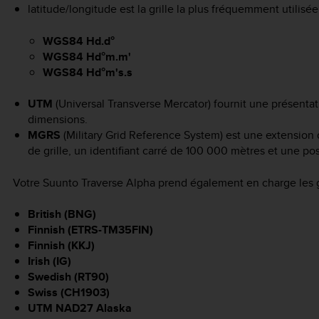
latitude/longitude est la grille la plus fréquemment utilisée
WGS84 Hd.d°
WGS84 Hd°m.m'
WGS84 Hd°m's.s
UTM
(Universal Transverse Mercator) fournit une présentat
dimensions.
MGRS
(Military Grid Reference System) est une extension
de grille, un identifiant carré de 100 000 mètres et une po
Votre
Suunto Traverse Alpha
prend également en charge les gr
British (BNG)
Finnish (ETRS-TM35FIN)
Finnish (KKJ)
Irish (IG)
Swedish (RT90)
Swiss (CH1903)
UTM NAD27 Alaska