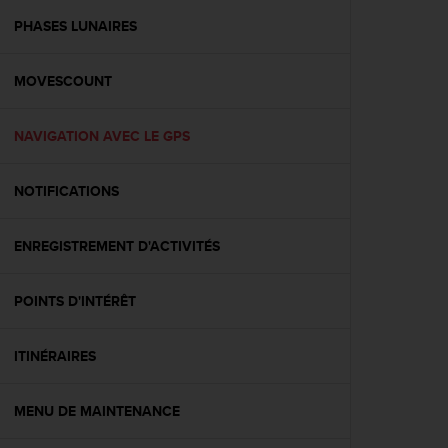
a
c
PHASES LUNAIRES
c
e
MOVESCOUNT
s
s
i
NAVIGATION AVEC LE GPS
b
i
l
NOTIFICATIONS
i
t
é
ENREGISTREMENT D'ACTIVITÉS
d
u
POINTS D'INTÉRÊT
c
o
n
ITINÉRAIRES
t
e
n
MENU DE MAINTENANCE
u
W