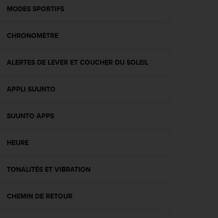
e
MODES SPORTIFS
b
(
CHRONOMÈTRE
W
e
b
ALERTES DE LEVER ET COUCHER DU SOLEIL
C
o
n
APPLI SUUNTO
t
e
n
SUUNTO APPS
t
A
HEURE
c
c
e
TONALITÉS ET VIBRATION
s
s
i
CHEMIN DE RETOUR
b
i