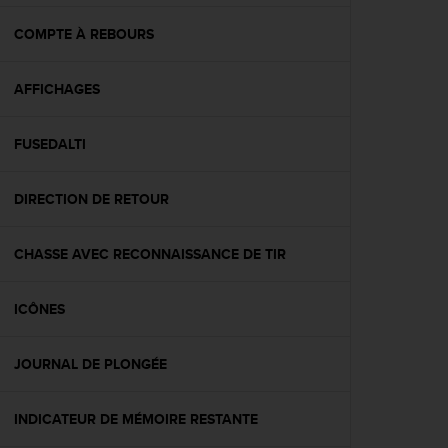
f
o
COMPTE À REBOURS
r
m
AFFICHAGES
i
t
é
FUSEDALTI
a
u
x
DIRECTION DE RETOUR
d
i
r
CHASSE AVEC RECONNAISSANCE DE TIR
e
c
ICÔNES
t
i
v
JOURNAL DE PLONGÉE
e
s
d
INDICATEUR DE MÉMOIRE RESTANTE
'