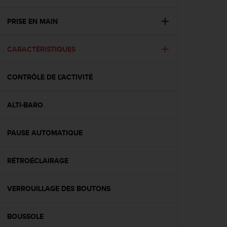
e
s
i
PRISE EN MAIN
t
e
CARACTÉRISTIQUES
W
e
b
CONTRÔLE DE L'ACTIVITÉ
a
u
n
ALTI-BARO
i
v
e
PAUSE AUTOMATIQUE
a
u
RÉTROÉCLAIRAGE
A
A
d
VERROUILLAGE DES BOUTONS
e
c
o
BOUSSOLE
n