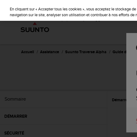
S
u
En cliquant sur « Accepter tous les cookies », vous acceptez le stockage de 
u
navigation sur le site, analyser son utilisation et contribuer à nos efforts d
n
t
o
s
'
e
Accueil
Assistance
Suunto Traverse Alpha
Guide d'utilisa
n
g
a
S
g
e
à
a
Sommaire
Démarrer
C
m
e
n
DÉMARRER
e
r
c
SÉCURITÉ