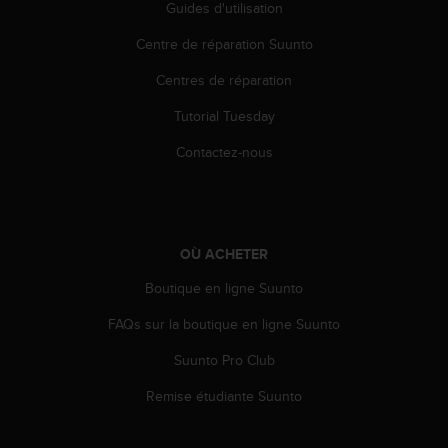
Guides d'utilisation
l
i
Centre de réparation Suunto
t
y
Centres de réparation
G
u
Tutorial Tuesday
i
d
Contactez-nous
e
l
i
n
e
OÙ ACHETER
s
Boutique en ligne Suunto
,
W
FAQs sur la boutique en ligne Suunto
C
A
Suunto Pro Club
G
)
Remise étudiante Suunto
2
.