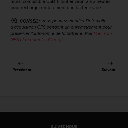
mural compatible USB. Il faut environ 2 à 3 heures
a
c
pour recharger entièrement une batterie vide.
c
e
Vous pouvez modifier l'intervalle
CONSEIL:
s
d'acquisition GPS pendant un enregistrement pour
s
préserver l'autonomie de la batterie. Voir
Précision
i
GPS et économie d'énergie
.
b
i
l
i
t
Précédent
Suivant
é
d
u
c
o
n
t
e
n
u
SUIVEZ-NOUS
W