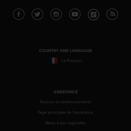
e
b
(
W
e
b
C
o
COUNTRY AND LANGUAGE
n
t
La Réunion
e
n
t
A
c
ASSISTANCE
c
e
Retours et remboursements
s
s
Page principale de l'assistance
i
b
Mises à jour logicielles
i