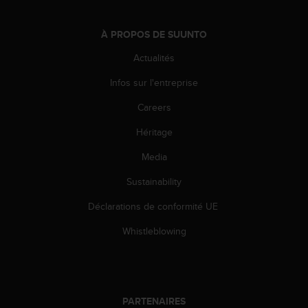
0
a
i
À PROPOS DE SUUNTO
n
s
Actualités
i
Infos sur l'entreprise
q
u
Careers
'
à
Héritage
a
s
Media
s
u
Sustainability
r
Déclarations de conformité UE
e
r
Whistleblowing
s
a
c
o
n
PARTENAIRES
f