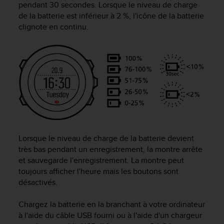
pendant 30 secondes. Lorsque le niveau de charge
f
de la batterie est inférieur à 2 %, l'icône de la batterie
o
clignote en continu.
r
m
i
t
é
a
u
x
d
i
r
e
Lorsque le niveau de charge de la batterie devient
c
très bas pendant un enregistrement, la montre arrête
t
et sauvegarde l'enregistrement. La montre peut
i
toujours afficher l'heure mais les boutons sont
v
désactivés.
e
s
Chargez la batterie en la branchant à votre ordinateur
d
à l'aide du câble USB fourni ou à l'aide d'un chargeur
'