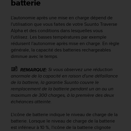
e
batterie
s
i
L'autonomie après une mise en charge dépend de
t
l'utilisation que vous faites de votre
Suunto Traverse
e
W
Alpha
et des conditions dans lesquelles vous
e
l'utilisez. Les basses températures par exemple
b
réduisent l'autonomie après mise en charge. En règle
a
générale, la capacité des batteries rechargeables
u
diminue avec le temps.
n
i
Si vous observez une réduction
REMARQUE:
v
anormale de la capacité en raison d'une défaillance
e
de la batterie, la garantie Suunto couvre le
a
u
remplacement de la batterie pendant un an ou un
A
maximum de 300 charges, à la première des deux
A
échéances atteinte.
d
e
L'icône de batterie indique le niveau de charge de la
c
batterie. Lorsque le niveau de charge de la batterie
o
est inférieur à 10 %, l'icône de la batterie clignote
n