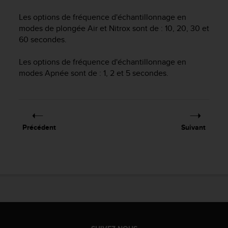
f
Les options de fréquence d'échantillonnage en
o
r
modes de plongée Air et Nitrox sont de : 10, 20, 30 et
m
60 secondes.
i
t
Les options de fréquence d'échantillonnage en
é
modes Apnée sont de : 1, 2 et 5 secondes.
a
u
x
d
i
Précédent
Suivant
r
e
c
t
i
v
e
s
d
'