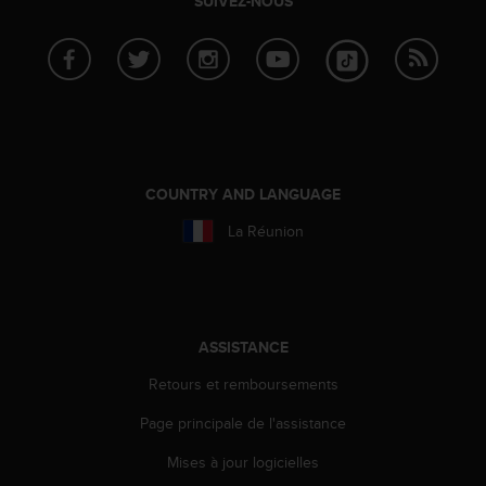
SUIVEZ-NOUS
a
c
c
e
s
s
i
b
i
COUNTRY AND LANGUAGE
l
i
La Réunion
t
é
d
u
c
ASSISTANCE
o
n
Retours et remboursements
t
e
Page principale de l'assistance
n
u
Mises à jour logicielles
W