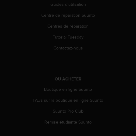
Guides d'utilisation
e
b
Centre de réparation Suunto
(
W
Centres de réparation
e
b
Tutorial Tuesday
C
o
Contactez-nous
n
t
e
n
t
OÙ ACHETER
A
Boutique en ligne Suunto
c
c
FAQs sur la boutique en ligne Suunto
e
s
Suunto Pro Club
s
i
Remise étudiante Suunto
b
i