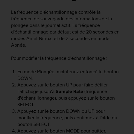
e
s
La fréquence d'échantillonnage contrôle la
i
fréquence de sauvegarde des informations de la
t
e
plongée dans le journal actif. La fréquence
W
d'échantillonnage par défaut est de 20 secondes en
e
modes Air et Nitrox, et de 2 secondes en mode
b
Apnée.
a
u
Pour modifier la fréquence d'échantillonnage :
n
i
En mode Plongée, maintenez enfoncé le bouton
v
DOWN
.
e
a
Appuyez sur le bouton
UP
pour faire défiler
u
l'affichage jusqu'à
Sample Rate
(fréquence
A
d'échantillonnage), puis appuyez sur le bouton
A
SELECT
.
d
Appuyez sur le bouton
DOWN
ou
UP
pour
e
modifier la fréquence, puis confirmez à l'aide du
c
bouton
SELECT
.
o
Appuyez sur le bouton
MODE
pour quitter.
n