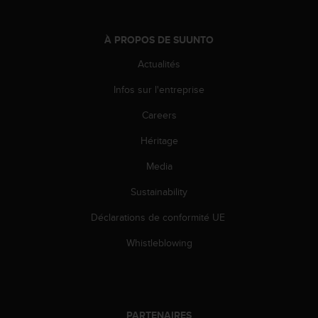
l
i
t
À PROPOS DE SUUNTO
y
G
Actualités
u
Infos sur l'entreprise
i
d
Careers
e
l
Héritage
i
n
Media
e
s
Sustainability
,
Déclarations de conformité UE
W
C
Whistleblowing
A
G
)
2
.
PARTENAIRES