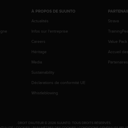
À PROPOS DE SUUNTO
PARTENAI
Actualités
Strava
igne
Infos sur l'entreprise
TrainingPe
Careers
Value Pack
Héritage
Accueil de
Media
Partenaire
Sustainability
Déclarations de conformité UE
Whistleblowing
.
DROIT D'AUTEUR © 2026 SUUNTO.
TOUS DROITS RÉSERVÉS.
NTIALITÉ
|
COOKIES
|
PARAMÈTRES DES COOKIES
|
CONDITIONS GÉNÉRALES RELA