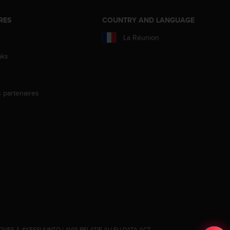
RES
COUNTRY AND LANGUAGE
La Réunion
aks
s partenaires
s
TIVES À #YESSUUNTO
|
AVIS RELATIF AU EU DATA ACT