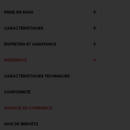
e
s
i
PRISE EN MAIN
t
e
CARACTÉRISTIQUES
W
e
b
ENTRETIEN ET ASSISTANCE
a
u
n
RÉFÉRENCE
i
v
e
CARACTÉRISTIQUES TECHNIQUES
a
u
CONFORMITÉ
A
A
d
MARQUE DE COMMERCE
e
c
o
AVIS DE BREVETS
n