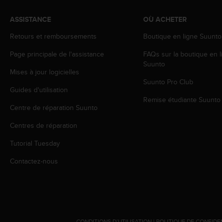
a
c
ASSISTANCE
OÙ ACHETER
c
e
Retours et remboursements
Boutique en ligne Suunto
s
s
Page principale de l'assistance
FAQs sur la boutique en l
i
Suunto
Mises à jour logicielles
b
Suunto Pro Club
i
Guides d'utilisation
l
Remise étudiante Suunto
i
Centre de réparation Suunto
t
é
Centres de réparation
d
u
Tutorial Tuesday
c
Contactez-nous
o
n
t
e
n
u
W
CONDITIONS D’UTILISATION
|
POLITIQUE DE CONFIDE