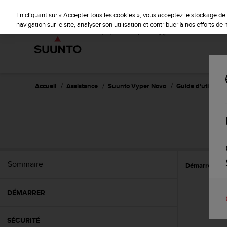
S
u
En cliquant sur « Accepter tous les cookies », vous acceptez le stockage de 
u
navigation sur le site, analyser son utilisation et contribuer à nos efforts d
n
t
o
s
'
e
Accueil
Assistance
Suunto Vyper Novo
Guide d'utilisatio
n
g
a
g
e
à
a
Sommaire
Démarrer
R
m
e
n
DÉMARRER
e
r
c
SÉCURITÉ