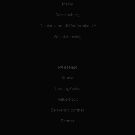
w
Media
e
Sustainability
b
,
Dichiarazioni di Conformità UE
t
i
Whistleblowing
p
r
e
g
h
PARTNER
i
a
Strava
m
o
TrainingPeaks
d
Value Pack
i
c
Benvenuti partner
o
n
Partner
t
a