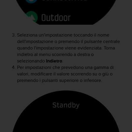
o
n
f
o
r
m
Seleziona un'impostazione toccando il nome
i
dell'impostazione o premendo il pulsante centrale
t
quando l'impostazione viene evidenziata. Torna
à
indietro al menu scorrendo a destra o
a
l
selezionando
Indietro
.
l
Per impostazioni che prevedono una gamma di
e
valori, modificare il valore scorrendo su o giù o
W
premendo i pulsanti superiore o inferiore.
e
b
C
o
n
t
e
n
t