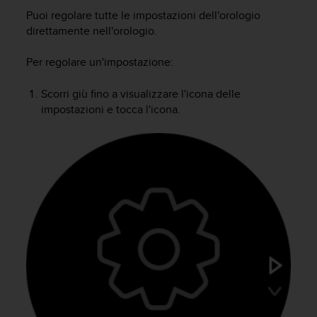
c
Puoi regolare tutte le impostazioni dell'orologio
u
r
direttamente nell'orologio.
a
r
Per regolare un'impostazione:
e
c
Scorri giù fino a visualizzare l'icona delle
h
impostazioni e tocca l'icona.
e
q
u
e
s
t
o
s
i
t
o
w
e
b
r