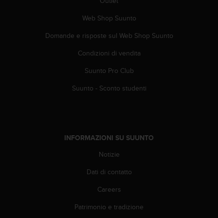
Outlet
f
Web Shop Suunto
o
r
Domande e risposte sul Web Shop Suunto
m
a
Condizioni di vendita
z
i
Suunto Pro Club
o
n
Suunto - Sconto studenti
i
d
i
q
u
INFORMAZIONI SU SUUNTO
e
Notizie
s
t
Dati di contatto
o
s
Careers
i
t
Patrimonio e tradizione
o