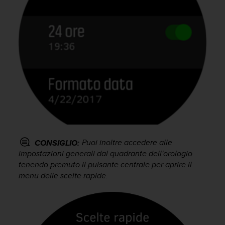
(
W
C
A
G
)
2
.
0
e
l
a
c
o
Puoi inoltre accedere alle
CONSIGLIO:
n
impostazioni generali dal quadrante dell'orologio
f
tenendo premuto il pulsante centrale per aprire il
o
menu delle scelte rapide.
r
m
i
t
à