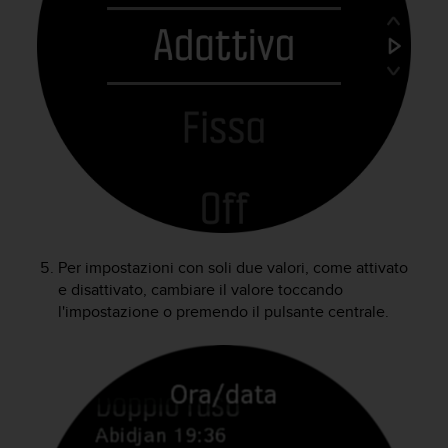
A
c
c
e
s
s
i
b
i
l
i
t
y
Per impostazioni con soli due valori, come attivato
G
e disattivato, cambiare il valore toccando
u
l'impostazione o premendo il pulsante centrale.
i
d
e
l
i
n
e