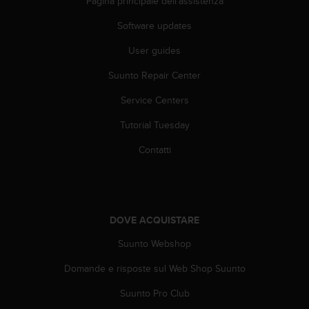
a
Pagina principale dell'assistenza
d
Software updates
a
l
User guides
t
r
Suunto Repair Center
i
s
Service Centers
t
a
Tutorial Tuesday
n
Contatti
d
a
r
d
d
DOVE ACQUISTARE
i
a
Suunto Webshop
c
c
Domande e risposte sul Web Shop Suunto
e
s
Suunto Pro Club
s