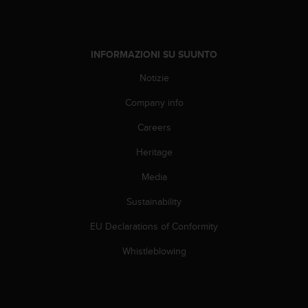
i
b
i
l
INFORMAZIONI SU SUUNTO
i
t
Notizie
à
Company info
.
S
Careers
e
r
Heritage
i
s
Media
c
o
Sustainability
n
EU Declarations of Conformity
t
r
Whistleblowing
i
p
r
o