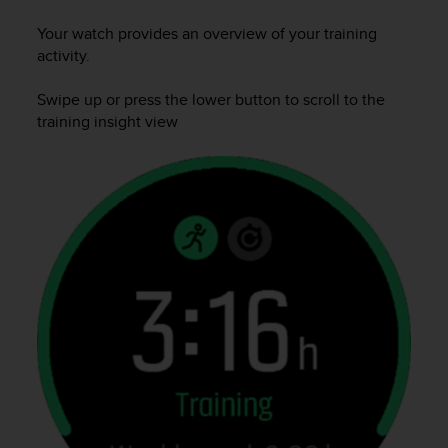
c
u
Your watch provides an overview of your training
r
activity.
a
r
Swipe up or press the lower button to scroll to the
e
training insight view
c
h
e
q
u
e
s
t
o
s
i
t
o
w
e
b
r