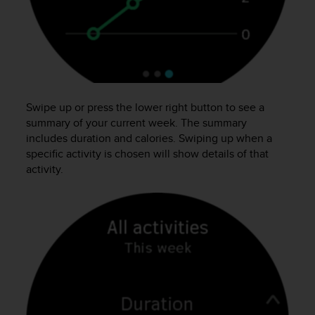
o
n
f
o
r
m
i
t
Swipe up or press the lower right button to see a
à
summary of your current week. The summary
a
includes duration and calories. Swiping up when a
l
specific activity is chosen will show details of that
l
activity.
e
W
e
b
C
o
n
t
e
n
t