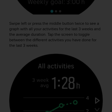
a
g
g
i
Swipe left or press the middle button twice to see a
u
n
graph with all your activities for the last 3 weeks and
g
the average duration. Tap the screen to toggle
a
between the different activities you have done for
i
the last 3 weeks.
l
l
i
v
e
l
l
o
A
A
d
i
c