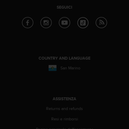
(
SEGUICI
W
C
A
G
)
2
.
0
e
COUNTRY AND LANGUAGE
l
a
San Marino
c
o
n
f
o
ASSISTENZA
r
m
Returns and refunds
i
t
Resi e rimborsi
à