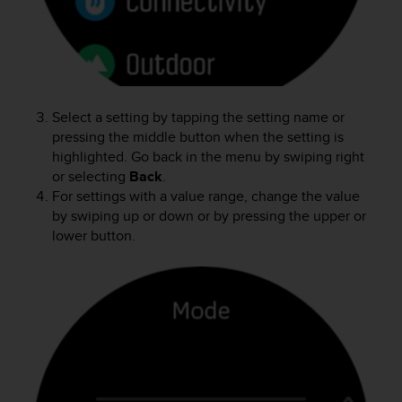
o
n
f
o
r
m
i
Select a setting by tapping the setting name or
t
pressing the middle button when the setting is
à
highlighted. Go back in the menu by swiping right
a
or selecting
Back
.
l
For settings with a value range, change the value
l
by swiping up or down or by pressing the upper or
e
lower button.
W
e
b
C
o
n
t
e
n
t