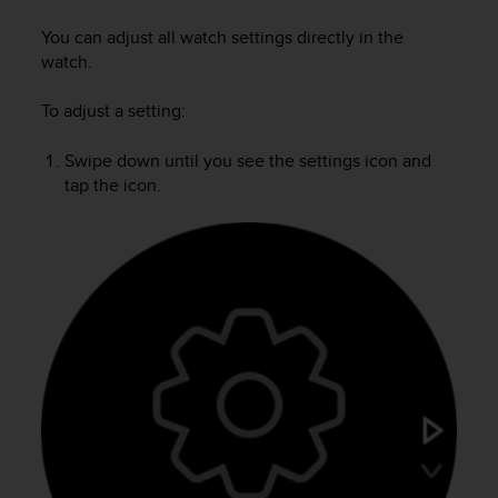
c
u
You can adjust all watch settings directly in the
r
watch.
a
r
To adjust a setting:
e
c
h
Swipe down until you see the settings icon and
e
tap the icon.
q
u
e
s
t
o
s
i
t
o
w
e
b
r