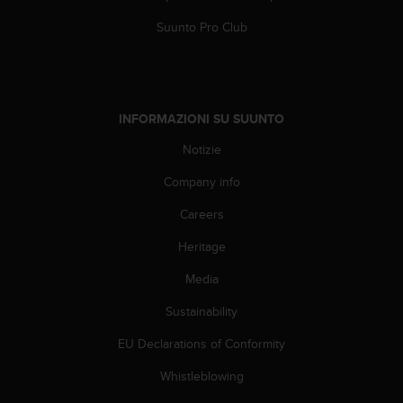
f
Suunto Pro Club
o
r
m
a
z
INFORMAZIONI SU SUUNTO
i
o
Notizie
n
i
Company info
d
i
Careers
q
Heritage
u
e
Media
s
t
Sustainability
o
s
EU Declarations of Conformity
i
t
Whistleblowing
o