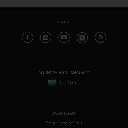
i
b
i
l
SEGUICI
i
t
à
.
S
e
r
i
s
COUNTRY AND LANGUAGE
c
San Marino
o
n
t
r
i
p
ASSISTENZA
r
Returns and refunds
o