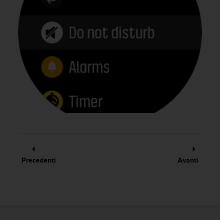
a
d
a
l
t
r
i
s
t
a
n
d
a
r
d
d
i
Precedenti
Avanti
a
c
c
e
s
s