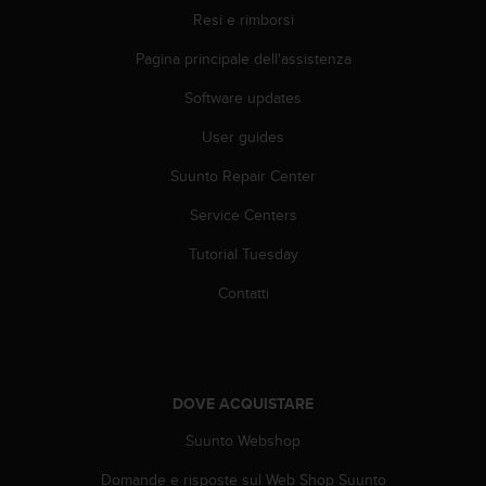
b
Resi e rimborsi
l
e
Pagina principale dell'assistenza
m
i
Software updates
c
o
User guides
n
Suunto Repair Center
l
'
Service Centers
a
c
Tutorial Tuesday
c
e
Contatti
s
s
o
a
l
DOVE ACQUISTARE
l
e
Suunto Webshop
i
Domande e risposte sul Web Shop Suunto
n