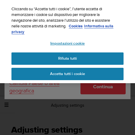
S
Iscriviti alla newsletter e ottieni uno sconto del 5%
u
Cliccando su “Accetta tutti i cookie”, l'utente accetta di
| Resi gratuiti
u
memorizzare i cookie sul dispositivo per migliorare la
Paese o area geografica:
navigazione del sito, analizzare l'utilizzo del sito e assistere
n
nelle nostre attività di marketing.
Cookies
Informativa sulla
t
privacy
o
United States
s
Impostazioni cookie
i
Home
Assistenza
Suunto Spartan Sport Wrist HR Baro
User
i
Guide - 2.6
Currency: $ (USD)
m
Rifiuta tutti
p
Shipping only to United States
e
SUUNTO SPARTAN SPORT WRIST HR
Accetta tutti i cookie
g
BARO USER GUIDE - 2.6
n
Cambia Paese o area
Continua
a
geografica
p
e
Adjusting settings
r
a
s
s
Adjusting settings
i