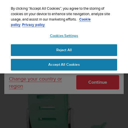
By clicking “Accept All Cookies”, you agree to the storing of
cookies on your device to enhance site navigation, analyze site
Your country or region:
usage, and assist in our marketing efforts.
Cookie
다이브 스트랩
Suunto D4i Novo Ocean 스트랩 키트
policy
Privacy policy
Cookies Settings
United States
Reject All
Currency: $ (USD)
Shipping only to United States
Accept All Cookies
Change your country or
Continue
region