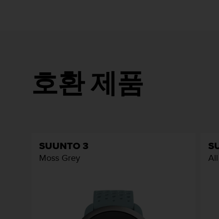
호환 제품
SUUNTO 3
S
Moss Grey
Al