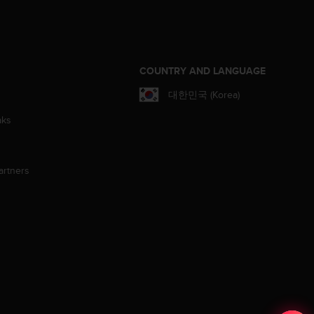
S
COUNTRY AND LANGUAGE
대한민국 (Korea)
aks
artners