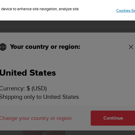
r device to enhance site navigation, analyze site
Cookies Se
Your country or region:
United States
Currency: $ (USD)
Shipping only to United States
Change your country or region
Continue