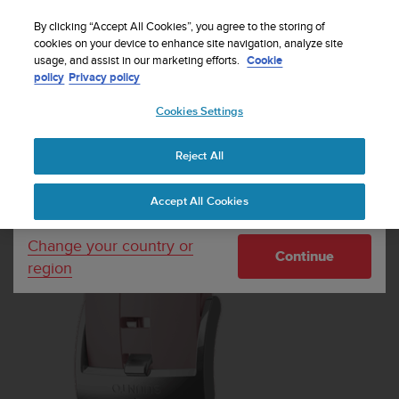
By clicking “Accept All Cookies”, you agree to the storing of
cookies on your device to enhance site navigation, analyze site
Your country or region:
usage, and assist in our marketing efforts.
Cookie
Suunto Spartan Sport 사쿠라 실리콘 스트랩
policy
Privacy policy
Cookies Settings
United States
Reject All
Currency: $ (USD)
Shipping only to United States
Accept All Cookies
Change your country or
Continue
region