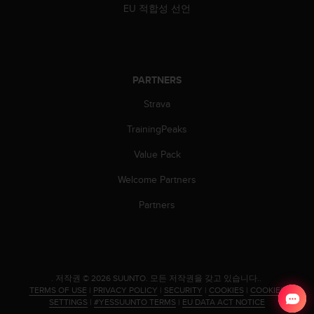
EU 적합성 선언
PARTNERS
Strava
TrainingPeaks
Value Pack
Welcome Partners
Partners
.
저작권 © 2026 SUUNTO.
모든 저작권을 갖고 있습니다..
TERMS OF USE
|
PRIVACY POLICY
|
SECURITY
|
COOKIES
|
COOKIES
SETTINGS
|
#YESSUUNTO TERMS
|
EU DATA ACT NOTICE