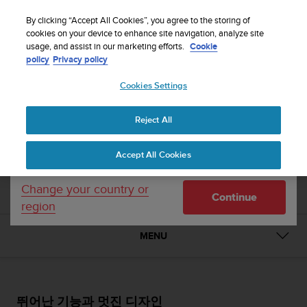
By clicking “Accept All Cookies”, you agree to the storing of
cookies on your device to enhance site navigation, analyze site
1 / 4


Your country or region:
usage, and assist in our marketing efforts.
Cookie
Suunto D6i White
policy
Privacy policy
Cookies Settings
United States
좋은 가격에 공기 접속을 포함한 뛰어난 기능 제공
Reject All
Currency: $ (USD)
Shipping only to United States
White
SS018744000
Accept All Cookies
비교
Change your country or
Continue
region
MENU
뛰어난 기능과 멋진 디자인