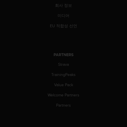
회사 정보
미디어
EU 적합성 선언
PARTNERS
Strava
TrainingPeaks
Value Pack
Welcome Partners
Partners