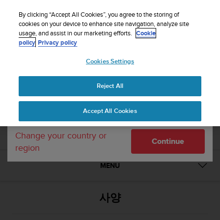
By clicking “Accept All Cookies”, you agree to the storing of
cookies on your device to enhance site navigation, analyze site
1 / 2


Your country or region:
usage, and assist in our marketing efforts.
Cookie
Suunto Core Blue Crush
policy
Privacy policy
Cookies Settings
United States
SUUNTO CORE BLUE CRUSH
Reject All
Currency: $ (USD)
SS018731000
Shipping only to United States
Accept All Cookies
비교
Change your country or
Continue
region
MENU
사양