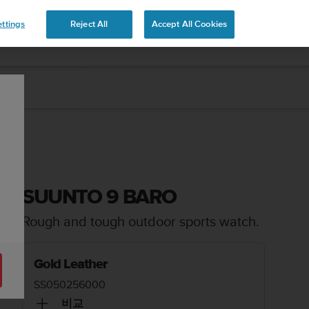
ttings
Reject All
Accept All Cookies
SUUNTO 9 BARO
Rough and tough outdoor sports watch.
Gold Leather
SS050256000
비교