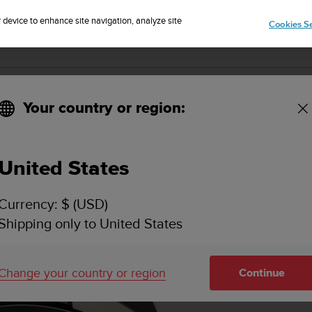
r device to enhance site navigation, analyze site
Cookies Se
주요 기능
사양
비디오
지원
Your country or region:
United States
Currency: $ (USD)
Shipping only to United States
Change your country or region
Continue