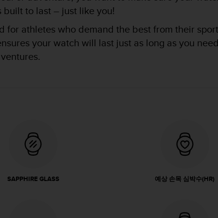
uilt to last – just like you!
for athletes who demand the best from their sports 
res your watch will last just as long as you need i
dventures.
SAPPHIRE GLASS
예상 손목 심박수(HR)