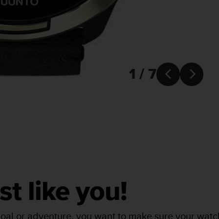
1 / 7


ust like you!
oal or adventure, you want to make sure your watch