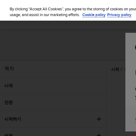
By clicking “Accept All Cookies”, you agree to the storing of cookies on you
usage, and assist in our marketing efforts.
Cookie policy
Privacy policy
목차
시작
기능
시작
안전
시작하기
설정