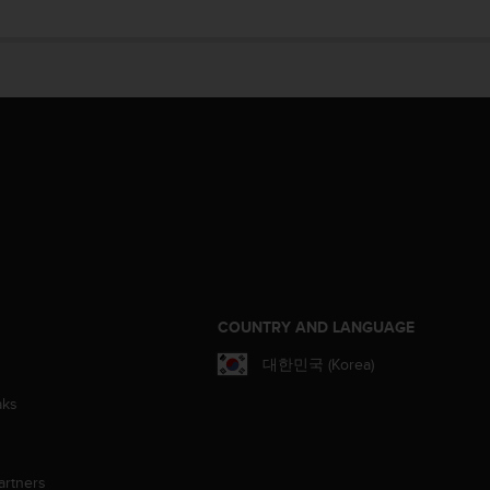
S
COUNTRY AND LANGUAGE
대한민국 (Korea)
aks
artners