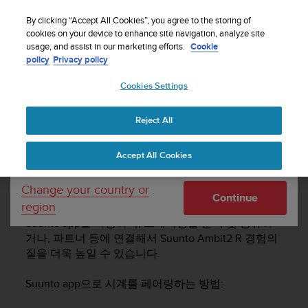
By clicking “Accept All Cookies”, you agree to the storing of
cookies on your device to enhance site navigation, analyze site
Your country or region:
usage, and assist in our marketing efforts.
Cookie
policy
Privacy policy
SUUNTO AMBIT2 R 사용 설명서 - 2.0
Cookies Settings
United States
Reject All
Currency: $ (USD)
Suunto app
Shipping only to United States
Accept All Cookies
Suunto app
Change your country or
Continue
region
Suunto app을 사용하여, 트레이닝을 분석 및 공유하
거나, 파트너 등에 연결해서
Suunto Ambit2 R
경험의
질을 더욱 높일 수 있습니다.
Suunto app으로 시계를 페어링하는 방법: