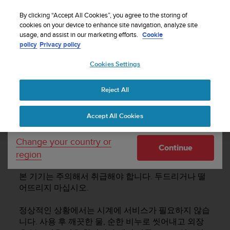
By clicking “Accept All Cookies”, you agree to the storing of
cookies on your device to enhance site navigation, analyze site
Your country or region:
usage, and assist in our marketing efforts.
Cookie
policy
Privacy policy
SUUNTO TRAVERSE ALPHA 사용 설명서 -
2.1
Cookies Settings
United States
Reject All
Currency: $ (USD)
조작 가이드라인
Shipping only to United States
Accept All Cookies
Change your country or
조작 가이드라인
Continue
region
본 기기는 주의해서 취급해야 합니다. 두드리거나 떨
어뜨리지 마십시오.
정상적인 상황에서는 시계에 서비스가 필요하지 않습
니다. 사용 후 깨끗한 물, 순한 비누로 씻어내고 외장