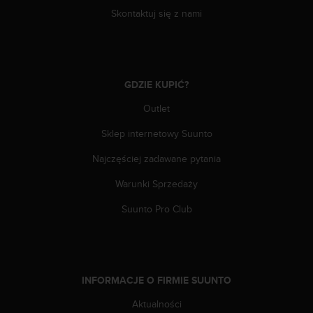
y
Skontaktuj się z nami
t
y
c
z
n
GDZIE KUPIĆ?
y
Outlet
m
i
Sklep internetowy Suunto
W
C
Najczęściej zadawane pytania
A
G
Warunki Sprzedaży
2
.
Suunto Pro Club
0
(
W
e
b
INFORMACJE O FIRMIE SUUNTO
C
Aktualności
o