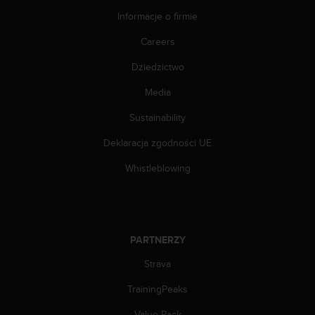
n
Informacje o firmie
t
e
Careers
n
t
Dziedzictwo
A
c
Media
c
Sustainability
e
s
Deklaracja zgodności UE
s
i
Whistleblowing
b
i
l
i
t
PARTNERZY
y
G
Strava
u
i
TrainingPeaks
d
Value Pack