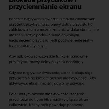
Blokada przycisków i
s
przyciemnianie ekranu
t
a
r
Podczas nagrywania ćwiczenia można zablokować
a
przyciski, przytrzymując prawy dolny przycisk. Po
ń
zablokowaniu nie można zmienić widoku ekranu, ale
,
a
można włączyć podświetlenie dowolnym
b
naciśnięciem przycisku, jeśli podświetlenie jest w
y
trybie automatycznym.
n
i
Aby odblokować wszystkie funkcje, ponownie
n
przytrzymaj prawy dolny przycisk naciśnięty.
i
e
Gdy nie nagrywasz ćwiczenia, ekran blokuje się i
j
przyciemnia po krótkim okresie nieaktywności. Aby
s
aktywować ekran, naciśnij dowolny przycisk.
z
a
w
Po dłuższym okresie nieaktywności zegarek
i
przechodzi do trybu hibernacji i wyłącza ekran
t
całkowicie. Każdy ruch powoduje ponowne
r