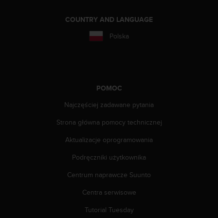
a
z
COUNTRY AND LANGUAGE
g
o
Polska
d
n
o
ś
ć
POMOC
n
a
Najczęściej zadawane pytania
p
o
Strona główna pomocy technicznej
z
i
Aktualizacje oprogramowania
o
Podręczniki użytkownika
m
i
Centrum naprawcze Suunto
e
A
Centra serwisowe
A
z
Tutorial Tuesday
w