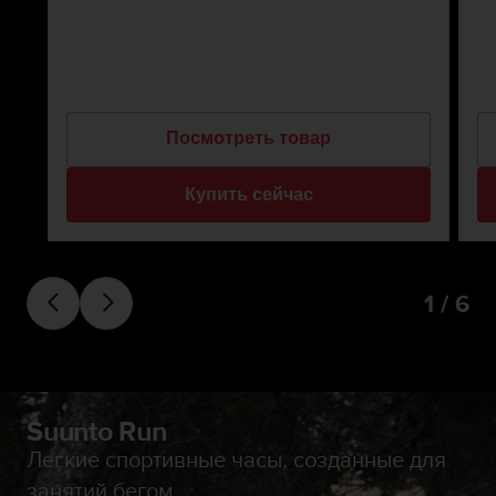
к
и
е
-
л
и
Посмотреть товар
б
о
Купить сейчас
п
р
о
б
л
1 / 6
е
м
ы
с
д
о
Suunto Run
с
Легкие спортивные часы, созданные для
т
у
занятий бегом.