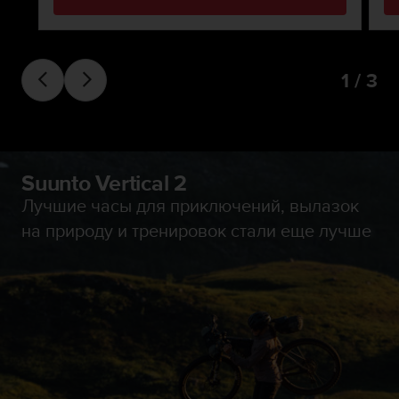
ю
д
о
с
1 / 3
т
у
п
н
о
с
Suunto Vertical 2
т
Лучшие часы для приключений, вылазок
и
на природу и тренировок стали еще лучше
в
е
б
-
к
о
н
т
е
н