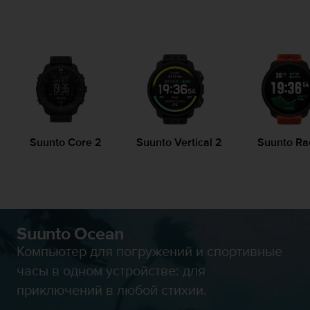
и
я
,
ч
т
о
б
ы
э
т
о
Suunto Core 2
Suunto Vertical 2
Suunto Ra
т
с
а
й
т
д
Suunto Ocean
о
Компьютер для погружений и спортивные
с
т
часы в одном устройстве: для
и
приключений в любой стихии.
г
у