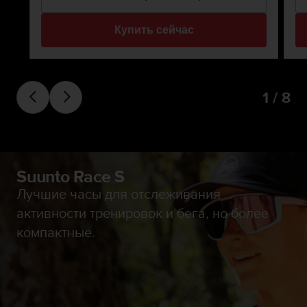
н
т
Купить сейчас
о
в
в
С
Ш
1 / 8
А
п
о
т
е
Suunto Race S
л
.
Лучшие часы для отслеживания
+
активности тренировок и бега, но более
1
8
компактные.
5
5
2
5
8