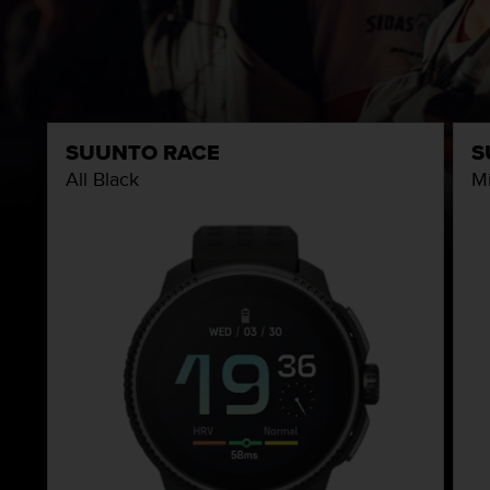
SUUNTO RACE
S
All Black
Mi