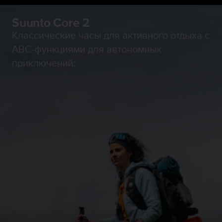
Suunto Core 2
Классические часы для активного отдыха с
ABC-функциями для автономных
приключений: