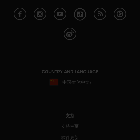
本
网
站
信
息
时
遇
到
任
何
问
题
COUNTRY AND LANGUAGE
，
中国(简体中文)
请
联
系
我
们
的
支持
客
支持主页
户
服
软件更新
务