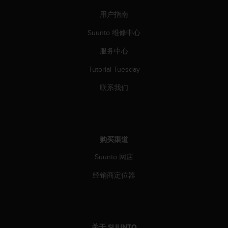
人
用户指南
员
，
Suunto 维修中心
联
系
服务中心
方
Tutorial Tuesday
式
：
联系我们
美
国
+
1
8
购买渠道
5
5
Suunto 网店
2
5
经销商定位器
8
0
9
0
0
关于 SUUNTO