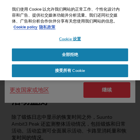
S
u
我们使用 Cookie 以允许我们网站的正常工作、个性化设计内
u
容和广告、提供社交媒体功能并分析流量。我们还同社交媒
选择国家或地区：
体、广告和分析合作伙伴分享有关您使用我们网站的信息。
n
主页
支持
Suunto Ambit3 Peak
用户指南 - 2.5
Cookie policy
隐私政策
t
o
Cookie 设置
United States
致
力
SUUNTO AMBIT3 PEAK 用户指南 - 2.5
于
全部拒绝
Currency: $ (USD)
使
本
Shipping only to United States
接受所有 Cookie
网
活动监测
站
达
更改国家或地区
继续
到
W
活动监测
e
b
内
除了锻炼日志中显示的恢复时间之外，
Suunto
容
Ambit3 Peak
还监测整体活动情况，包括锻炼和日常
可
活动。活动监测可全面展示活动、卡路里消耗量和恢
访
复时间的情况。