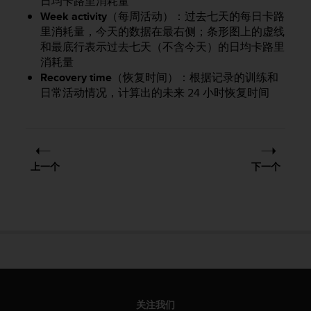
日均卡路里消耗量
，
Week activity
（每周活动）：过去七天的每日卡路
同
里消耗量，今天的数据在最右侧；条形图上的虚线
时
和最底行表示过去七天（不含今天）的日均卡路里
确
消耗量
保
Recovery time
（恢复时间）：根据记录的训练和
符
日常活动情况，计算出的未来 24 小时恢复时间
合
其
他
可
访
问
上一个
下一个
性
标
准
。
如
果
您
在
访
问
关注我们