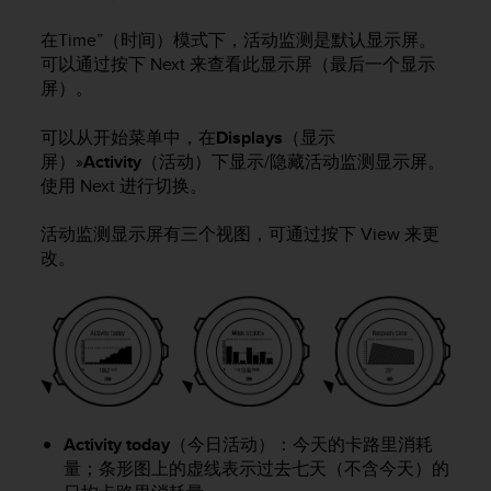
问
性
在
Time”
（时间）模式下，活动监测是默认显示屏。
指
可以通过按下
Next
来查看此显示屏（最后一个显示
南
屏）。
(
W
C
可以从开始菜单中，在
Displays
（显示
A
屏）»
Activity
（活动）下显示/隐藏活动监测显示屏。
G
使用
Next
进行切换。
)
2
活动监测显示屏有三个视图，可通过按下
View
来更
.
改。
0
所
定
义
的
A
A
级
一
Activity today
（今日活动）：今天的卡路里消耗
致
量；条形图上的虚线表示过去七天（不含今天）的
性